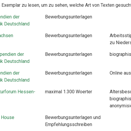
in Exemplar zu lesen, um zu sehen, welche Art von Texten gesucht
ndien der
Bewerbungsunterlagen
ik Deutschland
achsen
Bewerbungsunterlagen
Arbeitsst
zu Nieder
ipendien der
Bewerbungsunterlagen
biographi
ik Deutschland
ndien der
Bewerbungsunterlagen
Online aus
ik Deutschland
turforum Hessen-
maximal 1.300 Woerter
Altersbes
biographi
anonymisi
 House
Bewerbungsunterlagen und
Empfehlungsschreiben