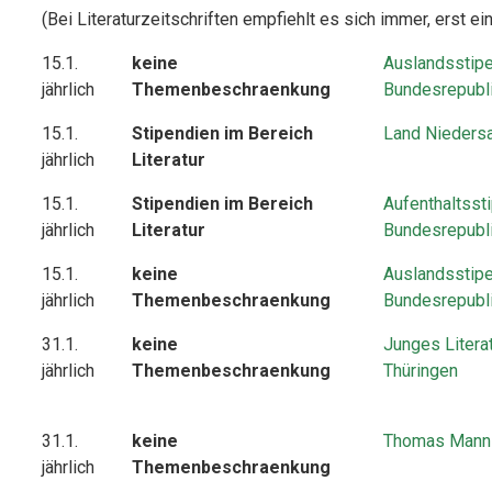
(Bei Literaturzeitschriften empfiehlt es sich immer, erst e
15.1.
keine
Auslandsstipe
jährlich
Themenbeschraenkung
Bundesrepubl
15.1.
Stipendien im Bereich
Land Nieders
jährlich
Literatur
15.1.
Stipendien im Bereich
Aufenthaltsst
jährlich
Literatur
Bundesrepubl
15.1.
keine
Auslandsstipe
jährlich
Themenbeschraenkung
Bundesrepubl
31.1.
keine
Junges Litera
jährlich
Themenbeschraenkung
Thüringen
31.1.
keine
Thomas Mann
jährlich
Themenbeschraenkung