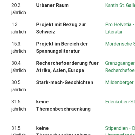
20.2.
Urbaner Raum
Kantin St. Gall
jährlich
1.3.
Projekt mit Bezug zur
Pro Helvetia -
jährlich
Schweiz
Literatur
15.3.
Projekt im Bereich der
Mörderische 
jährlich
Spannungsliteratur
30.4.
Recherchefoerderung fuer
Grenzgaenger
jährlich
Afrika, Asien, Europa
Recherchefoe
30.5.
Stark-mach-Geschichten
Mildenberger 
jährlich
31.5.
keine
Edenkoben-St
jährlich
Themenbeschraenkung
31.5.
keine
Stipendien - 