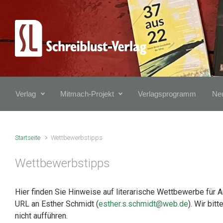
Zum Hauptinhalt springen
Verlag
Mitmach-Projekt
Verlagsprogramm
Neu
Startseite
Wettbewerbstipps
Wettbewerbstipps
Hier finden Sie Hinweise auf literarische Wettbewerbe für 
URL an Esther Schmidt (
esther.s.schmidt@web.de
). Wir bi
nicht aufführen.