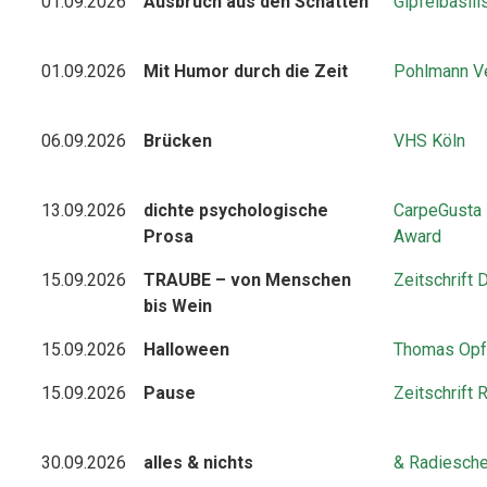
01.09.2026
Ausbruch aus den Schatten
Gipfelbasili
01.09.2026
Mit Humor durch die Zeit
Pohlmann V
06.09.2026
Brücken
VHS Köln
13.09.2026
dichte psychologische
CarpeGusta L
Prosa
Award
15.09.2026
TRAUBE – von Menschen
Zeitschrift
bis Wein
15.09.2026
Halloween
Thomas Opf
15.09.2026
Pause
Zeitschrift 
30.09.2026
alles & nichts
& Radiesch