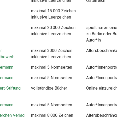
inklusive Leerzeichen
Österreich
maximal 15 000 Zeichen
inklusive Leerzeichen
maximal 20.000 Zeichen
spielt nur an ein
inklusive Leerzeichen
zu Berlin oder Br
Autor*in
r
maximal 3000 Zeichen
Altersbeschränku
ttbewerb
inklusive Leerzeichen
ermann
maximal 5 Normseiten
Autor*Innenportra
ermann
maximal 5 Normseiten
Autor*Innenportra
ert-Stiftung
vollständige Bücher
Online einzureic
ermann
maximal 5 Normseiten
Autor*Innenportra
erchen Verlag
maximal 8.000 Zeichen
Altersbeschränku