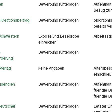
en
Bewerbungsunterlagen
Aufenthalt
Bezug zu 
 Kreationsbeitrag
Bewerbungsunterlagen
biographi
bereits ve
Schwestern
Exposé und Leseprobe
Arbeitsst
einreichen
-
Bewerbungsunterlagen
rderung
Verlag
keine Angaben
Altersbesc
einschließ
ipendien
Bewerbungsunterlagen
Aufenthal
fuer die 
fuer die 
Deutscher
Bewerbungsunterlagen
Letzter Ei