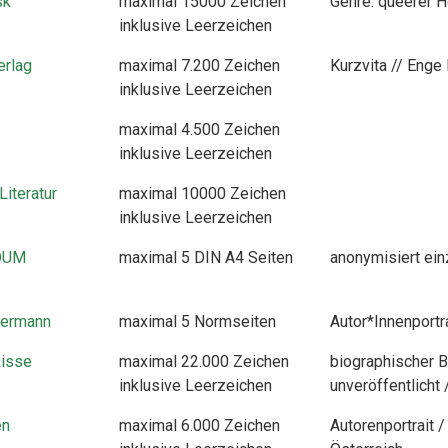
sk
maximal 15000 Zeichen
Genre: queerer Ho
inklusive Leerzeichen
erlag
maximal 7.200 Zeichen
Kurzvita // Eng
inklusive Leerzeichen
maximal 4.500 Zeichen
inklusive Leerzeichen
iteratur
maximal 10000 Zeichen
inklusive Leerzeichen
 DUM
maximal 5 DIN A4 Seiten
anonymisiert ein
ermann
maximal 5 Normseiten
Autor*Innenportra
Risse
maximal 22.000 Zeichen
biographischer 
inklusive Leerzeichen
unveröffentlicht /
en
maximal 6.000 Zeichen
Autorenportrait 