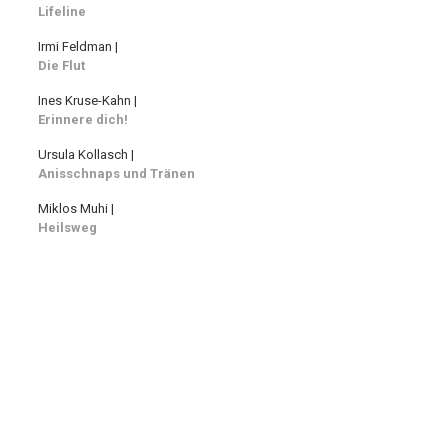
Lifeline
Irmi Feldman |
Die Flut
Ines Kruse-Kahn |
Erinnere dich!
Ursula Kollasch |
Anisschnaps und Tränen
Miklos Muhi |
Heilsweg