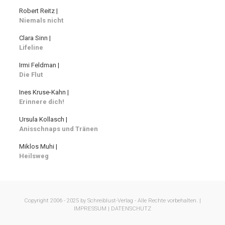
Robert Reitz |
Niemals nicht
Clara Sinn |
Lifeline
Irmi Feldman |
Die Flut
Ines Kruse-Kahn |
Erinnere dich!
Ursula Kollasch |
Anisschnaps und Tränen
Miklos Muhi |
Heilsweg
Copyright 2006 - 2025 by Schreiblust-Verlag - Alle Rechte vorbehalten. |
IMPRESSUM |
DATENSCHUTZ