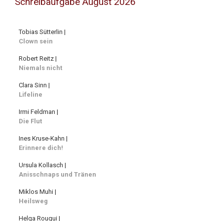
Schreibaufgabe August 2026
Tobias Sütterlin |
Clown sein
Robert Reitz |
Niemals nicht
Clara Sinn |
Lifeline
Irmi Feldman |
Die Flut
Ines Kruse-Kahn |
Erinnere dich!
Ursula Kollasch |
Anisschnaps und Tränen
Miklos Muhi |
Heilsweg
Helga Rougui |