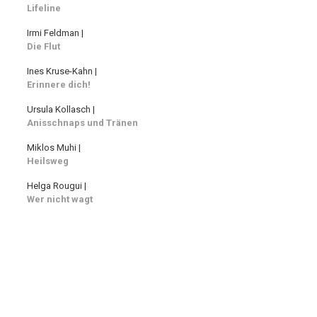
Lifeline
Irmi Feldman |
Die Flut
Ines Kruse-Kahn |
Erinnere dich!
Ursula Kollasch |
Anisschnaps und Tränen
Miklos Muhi |
Heilsweg
Helga Rougui |
Wer nicht wagt