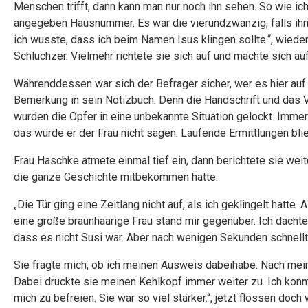
Menschen trifft, dann kann man nur noch ihn sehen. So wie ich
angegeben Hausnummer. Es war die vierundzwanzig, falls ihn
ich wusste, dass ich beim Namen Isus klingen sollte.“, wiede
Schluchzer. Vielmehr richtete sie sich auf und machte sich a
Währenddessen war sich der Befrager sicher, wer es hier auf
Bemerkung in sein Notizbuch. Denn die Handschrift und das
wurden die Opfer in eine unbekannte Situation gelockt. Imme
das würde er der Frau nicht sagen. Laufende Ermittlungen bl
Frau Haschke atmete einmal tief ein, dann berichtete sie weite
die ganze Geschichte mitbekommen hatte.
„Die Tür ging eine Zeitlang nicht auf, als ich geklingelt hatte.
eine große braunhaarige Frau stand mir gegenüber. Ich dachte,
dass es nicht Susi war. Aber nach wenigen Sekunden schnellte
Sie fragte mich, ob ich meinen Ausweis dabeihabe. Nach mein
Dabei drückte sie meinen Kehlkopf immer weiter zu. Ich konn
mich zu befreien. Sie war so viel stärker.“, jetzt flossen doch