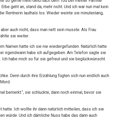
llte so gerne mein Geld nach dem Tod bei meiner Familie
rbe geht an, stand da, mehr nicht. Und ich war nun mal kein
ie Rentnerin lauthals los. Wieder weinte sie minutenlang,
 aber auch nicht, dass man nett sein musste. Als Frau
ählte sie weiter.
rem Namen hatte ich sie nie wiedergefunden. Natürlich hatte
 Aber irgendwann habe ich aufgegeben. Am Telefon sagte sie
. Ich habe mich so für sie gefreut und sie beglückwünscht.
chke. Denn durch ihre Erzählung fügten sich nun endlich auch
 Mord.
nmal bemerkt.“, sie schluckte, dann noch einmal, bevor sie
hatte. Ich wollte ihr dann natürlich mitteilen, dass ich sie
eben würde. Und ich dämliche Nuss habe das dann auch