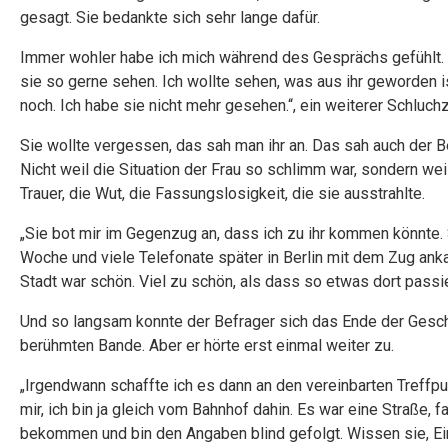
gesagt. Sie bedankte sich sehr lange dafür.
Immer wohler habe ich mich während des Gesprächs gefühlt. I
sie so gerne sehen. Ich wollte sehen, was aus ihr geworden ist
noch. Ich habe sie nicht mehr gesehen.“, ein weiterer Schluc
Sie wollte vergessen, das sah man ihr an. Das sah auch der B
Nicht weil die Situation der Frau so schlimm war, sondern wei
Trauer, die Wut, die Fassungslosigkeit, die sie ausstrahlte.
„Sie bot mir im Gegenzug an, dass ich zu ihr kommen könnte. S
Woche und viele Telefonate später in Berlin mit dem Zug anka
Stadt war schön. Viel zu schön, als dass so etwas dort passie
Und so langsam konnte der Befrager sich das Ende der Geschic
berühmten Bande. Aber er hörte erst einmal weiter zu.
„Irgendwann schaffte ich es dann an den vereinbarten Treffp
mir, ich bin ja gleich vom Bahnhof dahin. Es war eine Straße,
bekommen und bin den Angaben blind gefolgt. Wissen sie, E