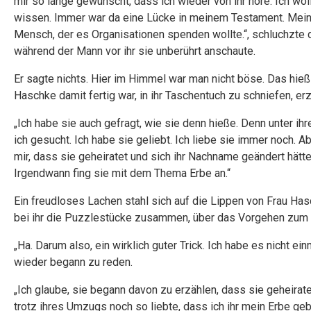
mir so lange gewünscht, dass ich wieder von ihr höre. Ich wo
wissen. Immer war da eine Lücke in meinem Testament. Mein E
Mensch, der es Organisationen spenden wollte.“, schluchzte d
während der Mann vor ihr sie unberührt anschaute.
Er sagte nichts. Hier im Himmel war man nicht böse. Das hieß
Haschke damit fertig war, in ihr Taschentuch zu schniefen, erz
„Ich habe sie auch gefragt, wie sie denn hieße. Denn unter ih
ich gesucht. Ich habe sie geliebt. Ich liebe sie immer noch.
mir, dass sie geheiratet und sich ihr Nachname geändert hätte
Irgendwann fing sie mit dem Thema Erbe an.“
Ein freudloses Lachen stahl sich auf die Lippen von Frau Has
bei ihr die Puzzlestücke zusammen, über das Vorgehen zum
„Ha. Darum also, ein wirklich guter Trick. Ich habe es nicht ei
wieder begann zu reden.
„Ich glaube, sie begann davon zu erzählen, dass sie geheiratet 
trotz ihres Umzugs noch so liebte, dass ich ihr mein Erbe g