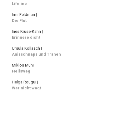
Lifeline
Irmi Feldman |
Die Flut
Ines Kruse-Kahn |
Erinnere dich!
Ursula Kollasch |
Anisschnaps und Tränen
Miklos Muhi |
Heilsweg
Helga Rougui |
Wer nicht wagt