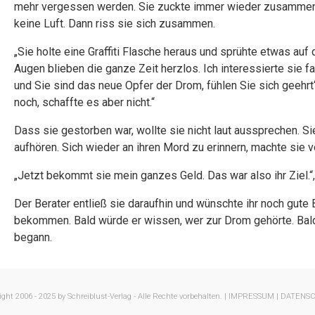
mehr vergessen werden. Sie zuckte immer wieder zusammen 
keine Luft. Dann riss sie sich zusammen.
„Sie holte eine Graffiti Flasche heraus und sprühte etwas au
Augen blieben die ganze Zeit herzlos. Ich interessierte sie fa
und Sie sind das neue Opfer der Drom, fühlen Sie sich geehrt‘
noch, schaffte es aber nicht.“
Dass sie gestorben war, wollte sie nicht laut aussprechen. S
aufhören. Sich wieder an ihren Mord zu erinnern, machte sie vö
„Jetzt bekommt sie mein ganzes Geld. Das war also ihr Ziel.“
Der Berater entließ sie daraufhin und wünschte ihr noch gut
bekommen. Bald würde er wissen, wer zur Drom gehörte. Bal
begann.
ght 2006 - 2025 by Schreiblust-Verlag - Alle Rechte vorbehalten. |
IMPRESSUM |
DATENS