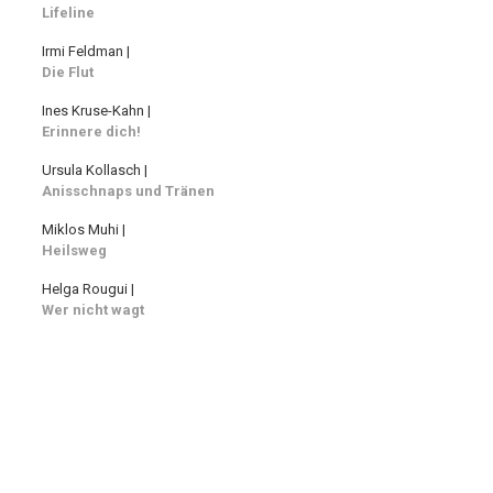
Lifeline
Irmi Feldman |
Die Flut
Ines Kruse-Kahn |
Erinnere dich!
Ursula Kollasch |
Anisschnaps und Tränen
Miklos Muhi |
Heilsweg
Helga Rougui |
Wer nicht wagt