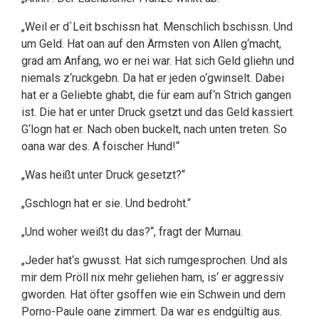
„Weil er d`Leit bschissn hat. Menschlich bschissn. Und
um Geld. Hat oan auf den Ärmsten von Allen g‘macht,
grad am Anfang, wo er nei war. Hat sich Geld gliehn und
niemals z‘ruckgebn. Da hat er jeden o‘gwinselt. Dabei
hat er a Geliebte ghabt, die für eam auf‘n Strich gangen
ist. Die hat er unter Druck gsetzt und das Geld kassiert.
G‘logn hat er. Nach oben buckelt, nach unten treten. So
oana war des. A foischer Hund!“
„Was heißt unter Druck gesetzt?“
„Gschlogn hat er sie. Und bedroht.“
„Und woher weißt du das?“, fragt der Murnau.
„Jeder hat‘s gwusst. Hat sich rumgesprochen. Und als
mir dem Pröll nix mehr geliehen ham, is‘ er aggressiv
gworden. Hat öfter gsoffen wie ein Schwein und dem
Porno-Paule oane zimmert. Da war es endgültig aus.