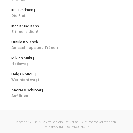
Irmi Feldman |
Die Flut
Ines Kruse-Kahn |
Erinnere dich!
Ursula Kollasch |
Anisschnaps und Tränen
Miklos Muhi |
Heilsweg
Helga Rougui |
Wer nicht wagt
Andreas Schröter |
Auf Ibiza
Copyright 2006 - 2025 by Schreiblust-Verlag - Alle Rechte vorbehalten. |
IMPRESSUM |
DATENSCHUTZ