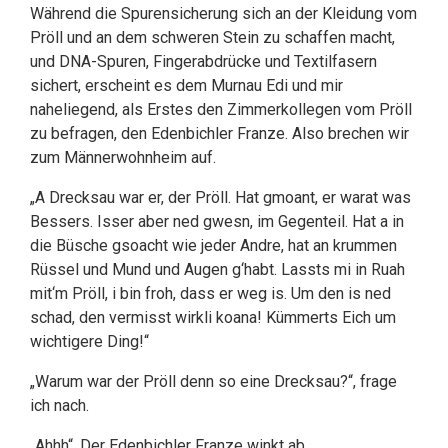
Während die Spurensicherung sich an der Kleidung vom
Pröll und an dem schweren Stein zu schaffen macht,
und DNA-Spuren, Fingerabdrücke und
Textilfasern
sichert, erscheint es dem Murnau Edi und mir
naheliegend, als Erstes den Zimmerkollegen vom Pröll
zu befragen, den Edenbichler Franze. Also brechen wir
zum Männerwohnheim auf.
„A Drecksau war er, der Pröll. Hat gmoant, er warat was
Bessers. Isser aber ned gwesn, im Gegenteil. Hat a in
die Büsche gsoacht wie jeder Andre, hat an krummen
Rüssel und Mund und Augen g‘habt. Lassts mi in Ruah
mit‘m Pröll, i bin froh, dass er weg is. Um den is ned
schad, den vermisst wirkli koana! Kümmerts Eich um
wichtigere Ding!“
„Warum war der Pröll denn so eine Drecksau?“, frage
ich nach.
„Ahhh“. Der Edenbichler Franze winkt ab.