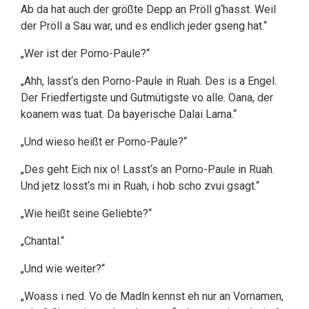
Ab da hat auch der größte Depp an Pröll g‘hasst. Weil
der Pröll a Sau war, und es endlich jeder gseng hat.“
„Wer ist der Porno-Paule?“
„Ahh, lasst‘s den Porno-Paule in Ruah. Des is a Engel.
Der Friedfertigste und Gutmütigste vo alle. Oana, der
koanem was tuat. Da bayerische Dalai Lama.“
„Und wieso heißt er Porno-Paule?“
„Des geht Eich nix o! Lasst‘s an Porno-Paule in Ruah.
Und jetz losst‘s mi in Ruah, i hob scho zvui gsagt.“
„Wie heißt seine Geliebte?“
„Chantal.“
„Und wie weiter?“
„Woass i ned. Vo de Madln kennst eh nur an Vornamen,