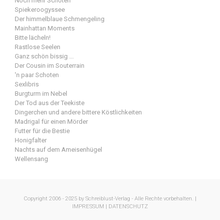
Noch mehr Schoten
Spiekeroogyssee
Der himmelblaue Schmengeling
Mainhattan Moments
Bitte lächeln!
Rastlose Seelen
Ganz schön bissig ...
Der Cousin im Souterrain
'n paar Schoten
Sexlibris
Burgturm im Nebel
Der Tod aus der Teekiste
Dingerchen und andere bittere Köstlichkeiten
Madrigal für einen Mörder
Futter für die Bestie
Honigfalter
Nachts auf dem Ameisenhügel
Wellensang
Copyright 2006 - 2025 by Schreiblust-Verlag - Alle Rechte vorbehalten. |
IMPRESSUM |
DATENSCHUTZ