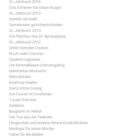
SL-Jahrbuch 2016
Das Schwein hat blaue Augen
SL-Jahrbuch 2015
Hamlet rot/weiß
Gemeinsam grundverschieden
SL-Jahrbuch 2014
Die Putzfrau des Dr. Apokalypse
SL-Jahrbuch 2013
Unter fremden Decken
Noch mehr Schoten
Spiekeroogyssee
Der himmelblaue Schmengeling
Mainhattan Moments
Bitte lächeln!
Rastlose Seelen
Ganz schön bissig ...
Der Cousin im Souterrain
'n paar Schoten
Sexlibris
Burgturm im Nebel
Der Tod aus der Teekiste
Dingerchen und andere bittere Köstlichkeiten
Madrigal für einen Mörder
Futter für die Bestie