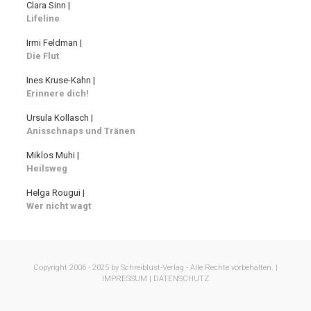
Clara Sinn |
Lifeline
Irmi Feldman |
Die Flut
Ines Kruse-Kahn |
Erinnere dich!
Ursula Kollasch |
Anisschnaps und Tränen
Miklos Muhi |
Heilsweg
Helga Rougui |
Wer nicht wagt
Copyright 2006 - 2025 by Schreiblust-Verlag - Alle Rechte vorbehalten. |
IMPRESSUM |
DATENSCHUTZ