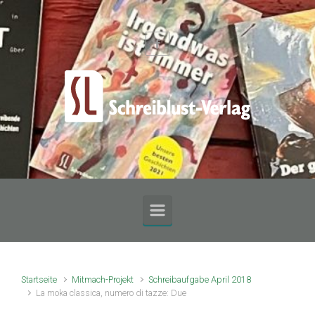
Zum Hauptinhalt springen
Startseite
Mitmach-Projekt
Schreibaufgabe April 2018
La moka classica, numero di tazze: Due