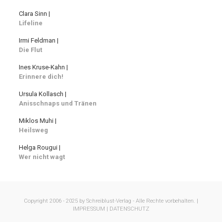
Clara Sinn |
Lifeline
Irmi Feldman |
Die Flut
Ines Kruse-Kahn |
Erinnere dich!
Ursula Kollasch |
Anisschnaps und Tränen
Miklos Muhi |
Heilsweg
Helga Rougui |
Wer nicht wagt
Copyright 2006 - 2025 by Schreiblust-Verlag - Alle Rechte vorbehalten. |
IMPRESSUM |
DATENSCHUTZ