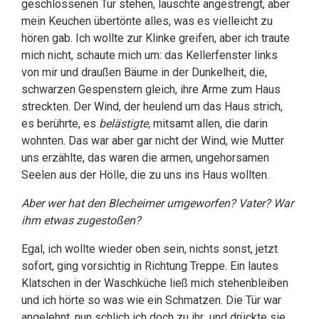
geschlossenen Tür stehen, lauschte angestrengt, aber
mein Keuchen übertönte alles, was es vielleicht zu
hören gab. Ich wollte zur Klinke greifen, aber ich traute
mich nicht, schaute mich um: das Kellerfenster links
von mir und draußen Bäume in der Dunkelheit, die,
schwarzen Gespenstern gleich, ihre Arme zum Haus
streckten. Der Wind, der heulend um das Haus strich,
es berührte, es
belästigte,
mitsamt allen, die darin
wohnten. Das war aber gar nicht der Wind, wie Mutter
uns erzählte, das waren die armen, ungehorsamen
Seelen aus der Hölle, die zu uns ins Haus wollten.
Aber wer hat den Blecheimer umgeworfen? Vater? War
ihm etwas zugestoßen?
Egal, ich wollte wieder oben sein, nichts sonst, jetzt
sofort, ging vorsichtig in Richtung Treppe. Ein lautes
Klatschen in der Waschküche ließ mich stehenbleiben
und ich hörte so was wie ein Schmatzen. Die Tür war
angelehnt, nun schlich ich doch zu ihr und drückte sie