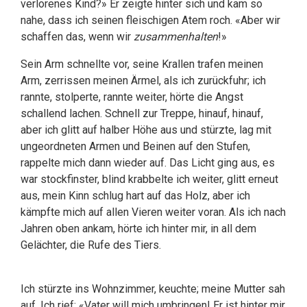
verlorenes Kind?» Er zeigte hinter sich und kam so
nahe, dass ich seinen fleischigen Atem roch. «Aber wir
schaffen das, wenn wir
zusammenhalten
!»
Sein Arm schnellte vor, seine Krallen trafen meinen
Arm, zerrissen meinen Ärmel, als ich zurückfuhr; ich
rannte, stolperte, rannte weiter, hörte die Angst
schallend lachen. Schnell zur Treppe, hinauf, hinauf,
aber ich glitt auf halber Höhe aus und stürzte, lag mit
ungeordneten Armen und Beinen auf den Stufen,
rappelte mich dann wieder auf. Das Licht ging aus, es
war stockfinster, blind krabbelte ich weiter, glitt erneut
aus, mein Kinn schlug hart auf das Holz, aber ich
kämpfte mich auf allen Vieren weiter voran. Als ich nach
Jahren oben ankam, hörte ich hinter mir, in all dem
Gelächter, die Rufe des Tiers.
Ich stürzte ins Wohnzimmer, keuchte; meine Mutter sah
auf. Ich rief: «Vater will mich umbringen! Er ist hinter mir