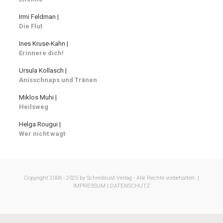
Irmi Feldman |
Die Flut
Ines Kruse-Kahn |
Erinnere dich!
Ursula Kollasch |
Anisschnaps und Tränen
Miklos Muhi |
Heilsweg
Helga Rougui |
Wer nicht wagt
Copyright 2006 - 2025 by Schreiblust-Verlag - Alle Rechte vorbehalten. |
IMPRESSUM |
DATENSCHUTZ