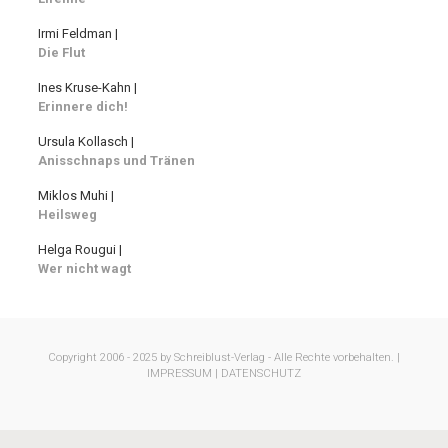
Irmi Feldman |
Die Flut
Ines Kruse-Kahn |
Erinnere dich!
Ursula Kollasch |
Anisschnaps und Tränen
Miklos Muhi |
Heilsweg
Helga Rougui |
Wer nicht wagt
Copyright 2006 - 2025 by Schreiblust-Verlag - Alle Rechte vorbehalten. |
IMPRESSUM |
DATENSCHUTZ