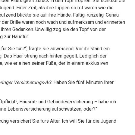
enden Flüssigkeit zurück in den Topf tropfen. Sie schloss die
end. Einer Zeit, als ihre Lippen so rot waren wie die
ufzend blickte sie auf ihre Hände. Faltig, runzelig. Genau
er der Brille waren noch wach und aufmerksam und erinnerten
us ihren Gedanken. Unwillig zog sie den Topf von der
g zur Haustür.
für Sie tun?“, fragte sie abweisend. Vor ihr stand ein
. Das Haar streng nach hinten gegelt. Lediglich der
e, wie er einen seiner Füße, der in einem exklusiven
bringer Versicherungs-AG
. Haben Sie fünf Minuten Ihrer
aftpflicht-, Hausrat- und Gebäudeversicherung – habe ich
 keine Lebensversicherung aufschwatzen, oder?“
ng versichert Sie fürs Alter. Ich will Sie für die Jugend