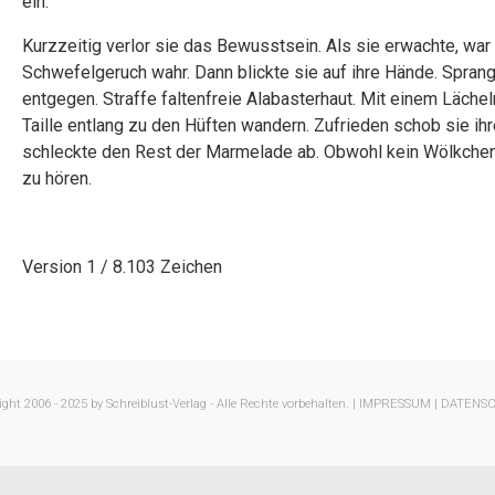
ein.
Kurzzeitig verlor sie das Bewusstsein. Als sie erwachte, war
Schwefelgeruch wahr. Dann blickte sie auf ihre Hände. Sprang 
entgegen. Straffe faltenfreie Alabasterhaut. Mit einem Lächeln
Taille entlang zu den Hüften wandern. Zufrieden schob sie 
schleckte den Rest der Marmelade ab. Obwohl kein Wölkchen 
zu hören.
Version 1 / 8.103 Zeichen
ght 2006 - 2025 by Schreiblust-Verlag - Alle Rechte vorbehalten. |
IMPRESSUM |
DATENS