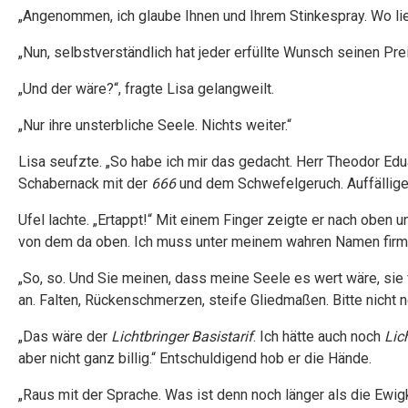
„Angenommen, ich glaube Ihnen und Ihrem Stinkespray. Wo li
„Nun, selbstverständlich hat jeder erfüllte Wunsch seinen Prei
„Und der wäre?“, fragte Lisa gelangweilt.
„Nur ihre unsterbliche Seele. Nichts weiter.“
Lisa seufzte. „So habe ich mir das gedacht. Herr Theodor Eduar
Schabernack mit der
666
und dem Schwefelgeruch. Auffälliger
Ufel lachte. „Ertappt!“ Mit einem Finger zeigte er nach oben 
von dem da oben. Ich muss unter meinem wahren Namen firmie
„So, so. Und Sie meinen, dass meine Seele es wert wäre, sie
an. Falten, Rückenschmerzen, steife Gliedmaßen. Bitte nicht n
„Das wäre der
Lichtbringer Basistarif
. Ich hätte auch noch
Lic
aber nicht ganz billig.“ Entschuldigend hob er die Hände.
„Raus mit der Sprache. Was ist denn noch länger als die Ewig