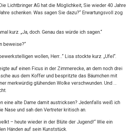
Die Lichtbringer AG hat die Möglichkeit, Sie wieder 40 Jahre
0 Jahre schenken. Was sagen Sie dazu?“ Erwartungsvoll zog
hmal kurz. „Ja, doch. Genau das würde ich sagen.“
en beweise?“
werkstelligen wollen, Herr…“ Lisa stockte kurz. „Ufel“.
zeigte auf einen Ficus in der Zimmerecke, an dem noch drei
flasche aus dem Koffer und bespritzte das Bäumchen mit
 einer merkwürdig glühenden Wolke verschwunden. Und …
cht.
en eine alte Dame damit austricksen? Jedenfalls weiß ich
e Nase und sah den Vertreter kritisch an.
elkt – heute wieder in der Blüte der Jugend!“ Wie ein
den Händen auf sein Kunststück.