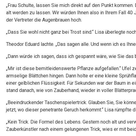
„Frau Schulte, lassen Sie mich direkt auf den Punkt kommen. 
alt werden zu lassen. Wir würden Ihnen also in Ihrem Fall 4
der Vertreter die Augenbrauen hoch.
„Dass Sie wohl nicht ganz bei Trost sind.“ Lisa überlegte noc
Theodor Eduard lachte. „Das sagen alle. Und wenn ich es Ihn
„Dann würde ich sagen, dass ich gespannt wäre, wie Sie das be
„Mir ist diese bemitleidenswerte Pflanze aufgefallen.“ Ufel 
armselige Blättchen hingen. Dann holte er eine kleine Sprüh
einer gelblichen Flüssigkeit. Für Sekunden war der Baum in
stand danach, wie von Zauberhand, wieder in voller Blätterpra
„Beeindruckender Taschenspielertrick. Glauben Sie, Sie könn
jetzt, wo dieser penetrante Geruch herkommt.“ Lisa rümpfte di
„Kein Trick. Die Formel des Lebens. Gestern noch alt und verw
Zauberkünstler nach einem gelungenen Trick, wies er mit bei