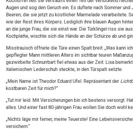
Kochlöffel ließ sie verträumt einen Teil der verlockend riech
Augen und sog den Geruch ein. Es duftete nach Sommer und Jug
Beeren, die sie jetzt zu köstlicher Marmelade verarbeitete. Se
wie der Rest ihres Körpers. Lediglich ihre blauen Augen hint
an die junge Frau, die sie einst war. Die Türklingel riss sie a
Kochplatte, wischte sich die Hände an der Schürze ab und gin
Misstrauisch öffnete die Türe einen Spalt breit. „Was kann ich 
gepflegter Mann mittleren Alters im sichtbar teuren Maßanzug
gezwirbelte Schnurrbart fiel etwas aus der Zeit. Lisa bemerkt
italienischen Lederschuh steckte, in den Türspalt setzte.
„Mein Name ist Theodor Eduard Ufel. Repräsentant der
Licht
kostbaren Zeit für mich?“
„Tut mir leid. Mit Versicherungen bin ich bestens versorgt. H
alles. Und einer fast 80-jährigen Frau wollen Sie doch wohl
„Nichts läge mir ferner, meine Teuerste! Eine Lebensversicheru
versichern.“