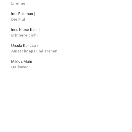
Lifeline
Irmi Feldman |
Die Flut
Ines Kruse-Kahn |
Erinnere dich!
Ursula Kollasch |
Anisschnaps und Tränen
Miklos Muhi |
Heilsweg