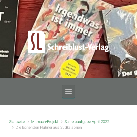
Zum Hauptinhalt springen
Startseite
Mitmach-Projekt
Schreibaufgabe April 2022
Die lachenden Hühner aus Südkalabrien