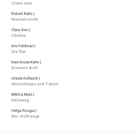
Clown sein
Robert Reitz |
Niemals nicht
Clara Sinn |
Lifeline
Irmi Feldman |
Die Flut
Ines Kruse-Kahn |
Erinnere dich!
Ursula Kollasch |
Anisschnaps und Tränen
Miklos Muhi |
Heilsweg
Helga Rougui |
Wer nicht wagt