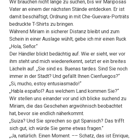
Wir brauchen nicht lange zu suchen, bis wir Mariposas
Vater an einem der nächsten Stände entdecken. Er ist
damit beschäftigt, Ordnung in mit Che-Guevara-Porträts
bedruckte T-Shirts zu bringen.
Während Miriam in sicherer Distanz bleibt und zum
Schein in einer Auslage wühlt, gebe ich mir einen Ruck
„Hola, Señor.“
Der Händler blickt bedächtig auf. Wie er sieht, wer vor
ihm steht und mich wiedererkennt, setzt er ein breites
Lächeln auf. „Sie sind es. Buenas tardes. Sind Sie noch
immer in der Stadt? Und gefällt Ihnen Cienfuegos?“
„Si, mucho, estoy entusiasmado!“
„Habla español? Aus welchem Land kommen Sie?“
Wir stellen uns einander vor und ich blicke suchend zu
Miriam, die das Geschehen argwöhnisch beobachtet
hat, bevor sie endlich näherkommt.
„Suiza? Und Sie sprechen so gut Spanisch? Das trifft
sich gut, ich würde Sie gerne etwas fragen.“
„Ja, natürlich. Einen Moment. –– Schatz, das ist Enrique,