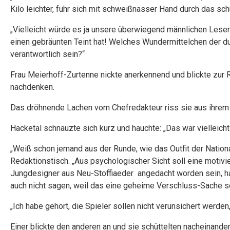
Kilo leichter, fuhr sich mit schweißnasser Hand durch das sch
„Vielleicht würde es ja unsere überwiegend männlichen Leser
einen gebräunten Teint hat! Welches Wundermittelchen der d
verantwortlich sein?“
Frau Meierhoff-Zurtenne nickte anerkennend und blickte zur
nachdenken.
Das dröhnende Lachen vom Chefredakteur riss sie aus ihrem Se
Hacketal schnäuzte sich kurz und hauchte: „Das war vielleich
„Weiß schon jemand aus der Runde, wie das Outfit der Nationa
Redaktionstisch. „Aus psychologischer Sicht soll eine motiv
Jungdesigner aus Neu-Stoffiaeder angedacht worden sein, hat
auch nicht sagen, weil das eine geheime Verschluss-Sache se
„Ich habe gehört, die Spieler sollen nicht verunsichert werden
Einer blickte den anderen an und sie schüttelten nacheinande