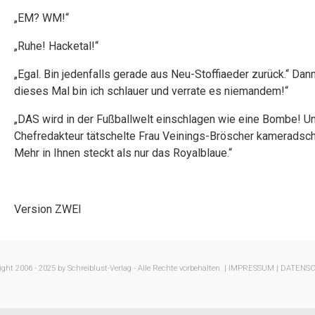
„EM? WM!“
„Ruhe! Hacketal!“
„Egal. Bin jedenfalls gerade aus Neu-Stoffiaeder zurück.“ Dann
dieses Mal bin ich schlauer und verrate es niemandem!“
„DAS wird in der Fußballwelt einschlagen wie eine Bombe! Und
Chefredakteur tätschelte Frau Veinings-Bröscher kameradschaf
Mehr in Ihnen steckt als nur das Royalblaue.“
Version ZWEI
ght 2006 - 2025 by Schreiblust-Verlag - Alle Rechte vorbehalten. |
IMPRESSUM |
DATENS