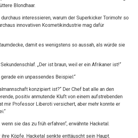
üttere Blondhaar.
 durchaus interessieren, warum der Superkicker Torimohr so
urchaus innovativen Kosmetikindustrie mag dafür
 Raumdecke, damit es wenigstens so aussah, als würde sie
kundenschlaf. „Der ist braun, weil er ein Afrikaner ist!“
t gerade ein unpassendes Beispiel.“
lmannschaft konzipiert ist?“ Der Chef bat alle an den
ierende, positiv anmutende Kluft von einem aufstrebenden
 mir Professor Liberoti versichert, aber mehr konnte er
i.“
, wenn sie das zu früh erfahren“, erwähnte Hacketal.
r ihre Köpfe. Hacketal senkte enttäuscht sein Haupt.