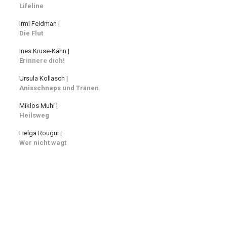
Lifeline
Irmi Feldman |
Die Flut
Ines Kruse-Kahn |
Erinnere dich!
Ursula Kollasch |
Anisschnaps und Tränen
Miklos Muhi |
Heilsweg
Helga Rougui |
Wer nicht wagt