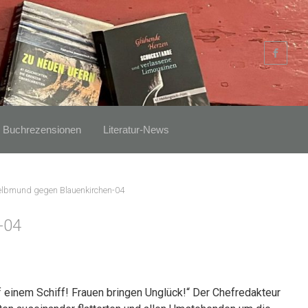
Buchrezensionen
Literatur-News
elbmund gegen Blauenkirchen-04
-04
uf einem Schiff! Frauen bringen Unglück!“ Der Chefredakteur