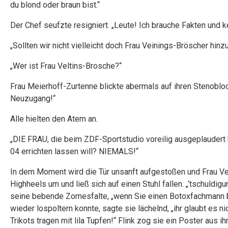
du blond oder braun bist.“
Der Chef seufzte resigniert. „Leute! Ich brauche Fakten und 
„Sollten wir nicht vielleicht doch Frau Veinings-Bröscher hin
„Wer ist Frau Veltins-Brosche?“
Frau Meierhoff-Zurtenne blickte abermals auf ihren Stenoblo
Neuzugang!“
Alle hielten den Atem an.
„DIE FRAU, die beim ZDF-Sportstudio voreilig ausgeplaudert
04 errichten lassen will? NIEMALS!“
In dem Moment wird die Tür unsanft aufgestoßen und Frau Vein
Highheels um und ließ sich auf einen Stuhl fallen. „‘tschuldigu
seine bebende Zornesfalte, „wenn Sie einen Botoxfachmann b
wieder lospoltern konnte, sagte sie lächelnd, „ihr glaubt es n
Trikots tragen mit lila Tupfen!“ Flink zog sie ein Poster aus i