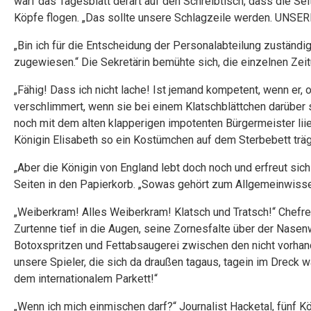
warf das Tagesblatt derart auf den Schreibtisch, dass die Se
Köpfe flogen. „Das sollte unsere Schlagzeile werden. UNSER
„Bin ich für die Entscheidung der Personalabteilung zuständi
zugewiesen.“ Die Sekretärin bemühte sich, die einzelnen Z
„Fähig! Dass ich nicht lache! Ist jemand kompetent, wenn er, 
verschlimmert, wenn sie bei einem Klatschblättchen darüber 
noch mit dem alten klapperigen impotenten Bürgermeister liier
Königin Elisabeth so ein Kostümchen auf dem Sterbebett träg
„Aber die Königin von England lebt doch noch und erfreut si
Seiten in den Papierkorb. „Sowas gehört zum Allgemeinwissen
„Weiberkram! Alles Weiberkram! Klatsch und Tratsch!“ Chefre
Zurtenne tief in die Augen, seine Zornesfalte über der Nasenw
Botoxspritzen und Fettabsaugerei zwischen den nicht vorha
unsere Spieler, die sich da draußen tagaus, tagein im Dreck 
dem internationalem Parkett!“
„Wenn ich mich einmischen darf?“ Journalist Hacketal, fünf 