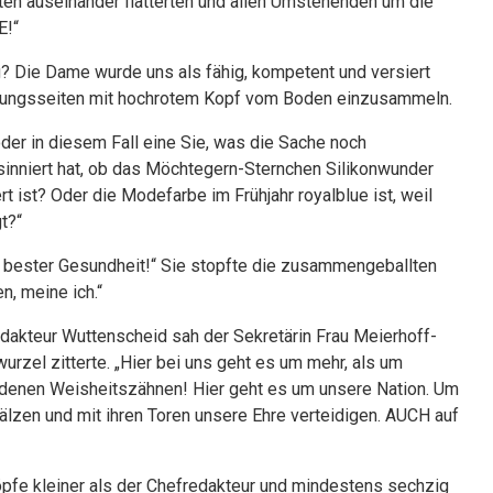
iten auseinander flatterten und allen Umstehenden um die
E!“
g? Die Dame wurde uns als fähig, kompetent und versiert
eitungsseiten mit hochrotem Kopf vom Boden einzusammeln.
oder in diesem Fall eine Sie, was die Sache noch
sinniert hat, ob das Möchtegern-Sternchen Silikonwunder
t ist? Oder die Modefarbe im Frühjahr royalblue ist, weil
t?“
ch bester Gesundheit!“ Sie stopfte die zusammengeballten
, meine ich.“
dakteur Wuttenscheid sah der Sekretärin Frau Meierhoff-
urzel zitterte. „Hier bei uns geht es um mehr, als um
ndenen Weisheitszähnen! Hier geht es um unsere Nation. Um
wälzen und mit ihren Toren unsere Ehre verteidigen. AUCH auf
Köpfe kleiner als der Chefredakteur und mindestens sechzig