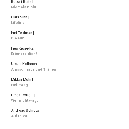
Robert Reitz |
Niemals nicht
Clara Sinn |
Lifeline
Irmi Feldman |
Die Flut
Ines Kruse-Kahn |
Erinnere dich!
Ursula Kollasch |
Anisschnaps und Tränen
Miklos Muhi |
Heilsweg
Helga Rougui |
Wer nicht wagt
Andreas Schröter |
Auf Ibiza