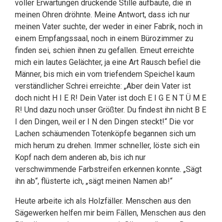
voller Erwartungen drückende Stille aufbaute, die in
meinen Ohren dröhnte. Meine Antwort, dass ich nur
meinen Vater suchte, der weder in einer Fabrik, noch in
einem Empfangssaal, noch in einem Bürozimmer zu
finden sei, schien ihnen zu gefallen. Erneut erreichte
mich ein lautes Gelächter, ja eine Art Rausch befiel die
Männer, bis mich ein vom triefendem Speichel kaum
verständlicher Schrei erreichte: „Aber dein Vater ist
doch nicht H I E R! Dein Vater ist doch E I G E N T Ü M E
R! Und dazu noch unser Größter. Du findest ihn nicht B E
I den Dingen, weil er I N den Dingen steckt!“ Die vor
Lachen schäumenden Totenköpfe begannen sich um
mich herum zu drehen. Immer schneller, löste sich ein
Kopf nach dem anderen ab, bis ich nur
verschwimmende Farbstreifen erkennen konnte. „Sägt
ihn ab“, flüsterte ich, „sägt meinen Namen ab!“
Heute arbeite ich als Holzfäller. Menschen aus den
Sägewerken helfen mir beim Fällen, Menschen aus den