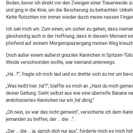
Boden, bevor ich direkt vor den Zweigen einer Trauerweide zu
und ging in die Knie, um die Bescherung zu betrachten. Unbeh
Kette flutschten mir immer wieder durch meine nassen Finger
Ich sah mich um. Zum einen, um sicher zu gehen, dass niema
gleichzeitig auch in der Hoffnung, dass in diesem Moment ein
pfeifend auf seinem Morgenspaziergang meinen Weg kreuzt
Doch außer einem äußerst grazilen Kaninchen in Spitzen-Tüt
Weide verschwinden wollte, war niemand unterwegs.
„Hä…?“, fragte ich mich laut und es drehte sich zu mir um bev
„Was heißt hier ‚hä‘?“, blaffte es mich an. „Hast du mich gemei
deiner Gattung. Sieht selbst aus wie eine überreife Banane n
ambitioniertes Kaninchen nur ein ‚hä‘ übrig.“
„Oh nein, so war das nicht gemeint“, versicherte ich dem Kanin
jemanden zu treffen, der … die …“.
„Der … die … ja, sprich dich nur aus“, forderte mich es mich h