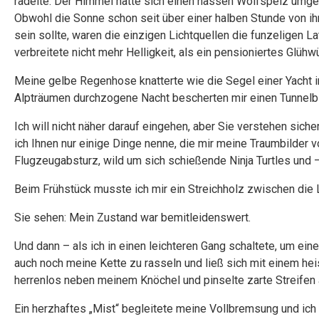
radelte. Der Himmel hatte sich einen nassen Wolfspelz umges
Obwohl die Sonne schon seit über einer halben Stunde von ih
sein sollte, waren die einzigen Lichtquellen die funzeligen
verbreitete nicht mehr Helligkeit, als ein pensioniertes Glüh
Meine gelbe Regenhose knatterte wie die Segel einer Yacht i
Alpträumen durchzogene Nacht bescherten mir einen Tunnelbl
Ich will nicht näher darauf eingehen, aber Sie verstehen sicher
ich Ihnen nur einige Dinge nenne, die mir meine Traumbilder v
Flugzeugabsturz, wild um sich schießende Ninja Turtles und –
Beim Frühstück musste ich mir ein Streichholz zwischen die L
Sie sehen: Mein Zustand war bemitleidenswert.
Und dann – als ich in einen leichteren Gang schaltete, um ei
auch noch meine Kette zu rasseln und ließ sich mit einem he
herrenlos neben meinem Knöchel und pinselte zarte Streifen
Ein herzhaftes „Mist“ begleitete meine Vollbremsung und ich 