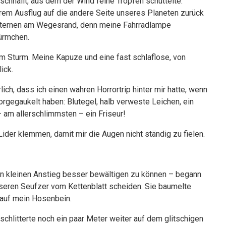
chnallt, aus dem der Wind feine Tropfen schüttelte.
rem Ausflug auf die andere Seite unseres Planeten zurück
 Laternen am Wegesrand, denn meine Fahrradlampe
würmchen.
m Sturm. Meine Kapuze und eine fast schlaflose, von
ick.
lich, dass ich einen wahren Horrortrip hinter mir hatte, wenn
orgegaukelt haben: Blutegel, halb verweste Leichen, ein
 am allerschlimmsten – ein Friseur!
ider klemmen, damit mir die Augen nicht ständig zu fielen.
nen kleinen Anstieg besser bewältigen zu können – begann
iseren Seufzer vom Kettenblatt scheiden. Sie baumelte
 auf mein Hosenbein.
schlitterte noch ein paar Meter weiter auf dem glitschigen