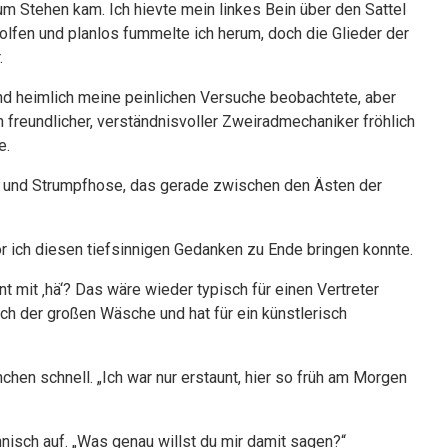
m Stehen kam. Ich hievte mein linkes Bein über den Sattel
olfen und planlos fummelte ich herum, doch die Glieder der
.
nd heimlich meine peinlichen Versuche beobachtete, aber
 freundlicher, verständnisvoller Zweiradmechaniker fröhlich
e.
ü und Strumpfhose, das gerade zwischen den Ästen der
or ich diesen tiefsinnigen Gedanken zu Ende bringen konnte.
nt mit ‚hä‘? Das wäre wieder typisch für einen Vertreter
ach der großen Wäsche und hat für ein künstlerisch
chen schnell. „Ich war nur erstaunt, hier so früh am Morgen
öhnisch auf. „Was genau willst du mir damit sagen?“