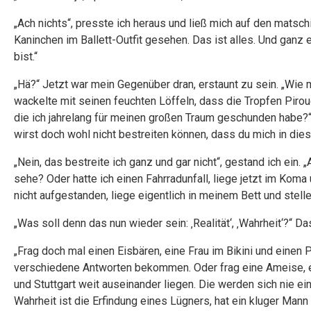
„Ach nichts“, presste ich heraus und ließ mich auf den matsc
Kaninchen im Ballett-Outfit gesehen. Das ist alles. Und ganz ehr
bist.“
„Hä?“ Jetzt war mein Gegenüber dran, erstaunt zu sein. „Wie 
wackelte mit seinen feuchten Löffeln, dass die Tropfen Piroue
die ich jahrelang für meinen großen Traum geschunden habe?“ 
wirst doch wohl nicht bestreiten können, dass du mich in di
„Nein, das bestreite ich ganz und gar nicht“, gestand ich ein. „
sehe? Oder hatte ich einen Fahrradunfall, liege jetzt im Koma
nicht aufgestanden, liege eigentlich in meinem Bett und stell
„Was soll denn das nun wieder sein: ‚Realität‘, ‚Wahrheit‘?“ 
„Frag doch mal einen Eisbären, eine Frau im Bikini und einen P
verschiedene Antworten bekommen. Oder frag eine Ameise, ei
und Stuttgart weit auseinander liegen. Die werden sich nie ei
Wahrheit ist die Erfindung eines Lügners, hat ein kluger Mann