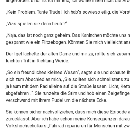
angefordert sind. Es tut mir leid, ich wollte Ihnen nicht die A
„Kein Problem, Tante Trudel. Ich hab’s sowieso eilig, die Vorst
„Was spielen sie denn heute?“
„Naja, das ist noch ganz geheim. Das Kaninchen möchte uns m
gespannt wie ein Flitzebogen. Könnten Sie mich vielleicht an
Der Igel lächelte der alten Dame und mir zu, rollte sich zu
leichten Tritt in Richtung Weide.
„So ein freundliches kleines Wesen“, sagte sie und schaute i
sich zum Abschied an mich, „Sie sollten sich schnellstens z
ja kaum mit dem Rad alleine auf die Straße lassen. Licht, Ket
abgefahren…“. Sie runzelte die Stirn und hob einen Zeigefin
verschwand mit ihrem Pudel um die nächste Ecke.
Sie können sicher nachvollziehen, dass mich diese Episode a
zurücklässt. Aber ich habe schon meine Konsequenzen dara
Volkshochschulkurs „Fahrrad reparieren für Menschen mit zwei