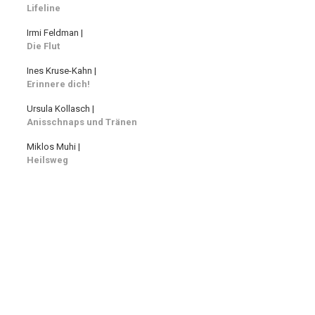
Lifeline
Irmi Feldman |
Die Flut
Ines Kruse-Kahn |
Erinnere dich!
Ursula Kollasch |
Anisschnaps und Tränen
Miklos Muhi |
Heilsweg