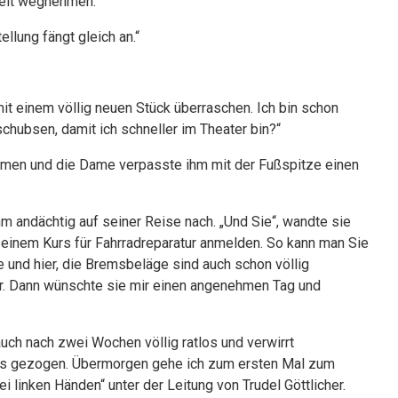
rbeit wegnehmen.“
ellung fängt gleich an.“
it einem völlig neuen Stück überraschen. Ich bin schon
schubsen, damit ich schneller im Theater bin?“
sammen und die Dame verpasste ihm mit der Fußspitze einen
hm andächtig auf seiner Reise nach. „Und Sie“, wandte sie
u einem Kurs für Fahrradreparatur anmelden. So kann man Sie
te und hier, die Bremsbeläge sind auch schon völlig
ger. Dann wünschte sie mir einen angenehmen Tag und
uch nach zwei Wochen völlig ratlos und verwirrt
us gezogen. Übermorgen gehe ich zum ersten Mal zum
 linken Händen“ unter der Leitung von Trudel Göttlicher.