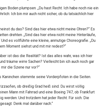
higen Boden plumpsen. „Du hast Recht. Ich habe noch nie ein
lich: Ich bin mir auch nicht sicher, ob du tatsächlich hier
meinst du das? Sind das hier etwa nicht meine Ohren?“ Es
tten drehten. „Sind das hier etwa nicht meine Hinterläufe,
Und es vollführte eine kleine, anmutige Choreografie. „Du
esem Moment siehst und mit mir redest?“
Aber ist das die Realität? Ist das alles wahr, was ich hier
 und träume wirre Sachen? Vielleicht bin ich auch noch gar
e mir die Szene nur vor?“
Das Kaninchen stemmte seine Vorderpfoten in die Seiten.
izzaofen, ob dreißig Grad heiß sind. Du wirst völlig
nen Mann mit Fahrrad und eine Boeing 747, ob Frankfurt
nig werden. Und trotzdem hat jeder Recht. Für sich. Die
 gesagt. Denk mal darüber nach.“