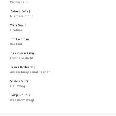
Clown sein
Robert Reitz |
Niemals nicht
Clara Sinn |
Lifeline
Irmi Feldman |
Die Flut
Ines Kruse-Kahn |
Erinnere dich!
Ursula Kollasch |
Anisschnaps und Tränen
Miklos Muhi |
Heilsweg
Helga Rougui |
Wer nicht wagt