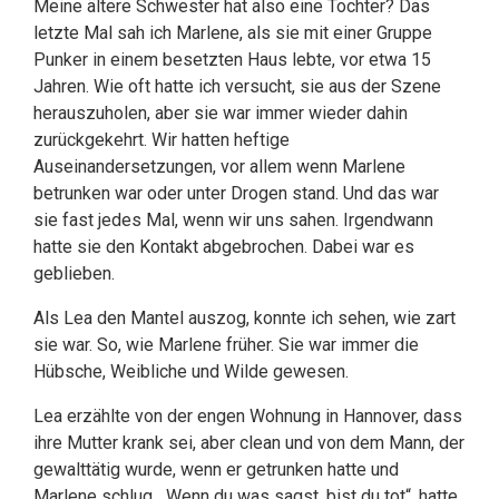
Meine ältere Schwester hat also eine Tochter? Das
letzte Mal sah ich Marlene, als sie mit einer Gruppe
Punker in einem besetzten Haus lebte, vor etwa 15
Jahren. Wie oft hatte ich versucht, sie aus der Szene
herauszuholen, aber sie war immer wieder dahin
zurückgekehrt. Wir hatten heftige
Auseinandersetzungen, vor allem wenn Marlene
betrunken war oder unter Drogen stand. Und das war
sie fast jedes Mal, wenn wir uns sahen. Irgendwann
hatte sie den Kontakt abgebrochen. Dabei war es
geblieben.
Als Lea den Mantel auszog, konnte ich sehen, wie zart
sie war. So, wie Marlene früher. Sie war immer die
Hübsche, Weibliche und Wilde gewesen.
Lea erzählte von der engen Wohnung in Hannover, dass
ihre Mutter krank sei, aber clean und von dem Mann, der
gewalttätig wurde, wenn er getrunken hatte und
Marlene schlug. „Wenn du was sagst, bist du tot“, hatte