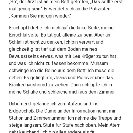
„So“, der Arzt ist an mein Bett getreten, „Das sollte erst
mal genug sein.“ Er wendet sich an die Polizisten.
„Kommen Sie morgen wieder.“
Erschöpft drehe ich mich auf die linke Seite, meine
Einschlafseite. Es tut gut, alleine zu sein. Aber an
Schlaf ist nicht zu denken. Ich bin verwirrt und
gleichzeitig ist tief auf dem Boden meines
Bewusstseins etwas, was mit Lea Krüger zu tun hat
und was ich nicht zu fassen bekomme. Mühsam
schwinge ich die Beine aus dem Bett. Ich muss sie
sehen. Es gelingt mir, Jeans und Pullover über das
Krankenhaushemd zu ziehen. Dann schlüpfe ich in
meine Schuhe und schleiche mich aus dem Zimmer.
Unbemerkt gelange ich zum Aufzug und ins
Erdgeschoß. Die Dame an der Information nennt mir
Station und Zimmernummer. Ich nehme die Treppe und
steige langsam, Stufe für Stufe nach oben. Mein Atem
geht keuchend. Ich bin alles andere als fit.