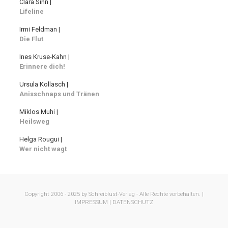
Clara Sinn |
Lifeline
Irmi Feldman |
Die Flut
Ines Kruse-Kahn |
Erinnere dich!
Ursula Kollasch |
Anisschnaps und Tränen
Miklos Muhi |
Heilsweg
Helga Rougui |
Wer nicht wagt
Copyright 2006 - 2025 by Schreiblust-Verlag - Alle Rechte vorbehalten. |
IMPRESSUM |
DATENSCHUTZ