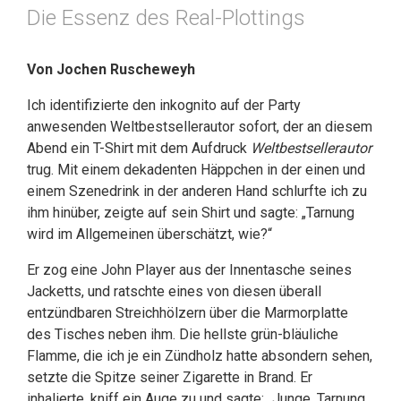
Die Essenz des Real-Plottings
Von Jochen Ruscheweyh
Ich identifizierte den inkognito auf der Party
anwesenden Weltbestsellerautor sofort, der an diesem
Abend ein T-Shirt mit dem Aufdruck
Weltbestsellerautor
trug. Mit einem dekadenten Häppchen in der einen und
einem Szenedrink in der anderen Hand schlurfte ich zu
ihm hinüber, zeigte auf sein Shirt und sagte: „Tarnung
wird im Allgemeinen überschätzt, wie?“
Er zog eine John Player aus der Innentasche seines
Jacketts, und ratschte eines von diesen überall
entzündbaren Streichhölzern über die Marmorplatte
des Tisches neben ihm. Die hellste grün-bläuliche
Flamme, die ich je ein Zündholz hatte absondern sehen,
setzte die Spitze seiner Zigarette in Brand. Er
inhalierte, kniff ein Auge zu und sagte: „Junge, Tarnung