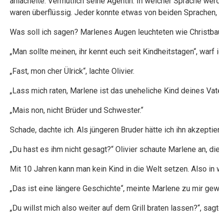
anlächelte. Vermutlich seine Agentin. In welcher Sprache werd
waren überflüssig. Jeder konnte etwas von beiden Sprachen, 
Was soll ich sagen? Marlenes Augen leuchteten wie Christbau
„Man sollte meinen, ihr kennt euch seit Kindheitstagen“, warf
„Fast, mon cher Ülrick“, lachte Olivier.
„Lass mich raten, Marlene ist das uneheliche Kind deines Vate
„Mais non, nicht Brüder und Schwester.“
Schade, dachte ich. Als jüngeren Bruder hätte ich ihn akzeptier
„Du hast es ihm nicht gesagt?“ Olivier schaute Marlene an, di
Mit 10 Jahren kann man kein Kind in die Welt setzen. Also i
„Das ist eine längere Geschichte“, meinte Marlene zu mir gew
„Du willst mich also weiter auf dem Grill braten lassen?“, sagt