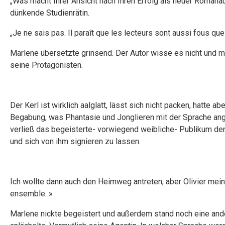
„Was macht Ihrer Ansicht nach Ihren Erfolg als neuer Romanau
dünkende Studienrätin.
„Je ne sais pas. Il paraît que les lecteurs sont aussi fous 
Marlene übersetzte grinsend. Der Autor wisse es nicht und 
seine Protagonisten.
Der Kerl ist wirklich aalglatt, lässt sich nicht packen, hatte 
Begabung, was Phantasie und Jonglieren mit der Sprache ange
verließ das begeisterte- vorwiegend weibliche- Publikum den
und sich von ihm signieren zu lassen.
Ich wollte dann auch den Heimweg antreten, aber Olivier meint
ensemble. »
Marlene nickte begeistert und außerdem stand noch eine ande