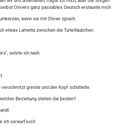
en wir uns unterhalten, fragte ich mich, aber die Sorgen
selbst Oliviers ganz passables Deutsch erstaunte mich.
mkerzen, wenn sie mit Olivier sprach.
 ich etwas Lametta zwischen die Turteltäubchen.
rs“, setzte ich nach.
t.
e verschmitzt grinste und den Kopf schüttelte.
n welcher Beziehung stehen die beiden?
andt.
e ich vorwurfsvoll.