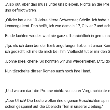
„Also gut, aber das muss unter uns bleiben. Nichts an die Pr
uns gefolgt wären.
„Olivier hat eine 10 Jahre ältere Schwester, Cécile. Ich habe
kennengelernt. Das heißt, ich war damals 17, Olivier 7 und sc
Beide lachten wieder, weil sie ganz offensichtlich in gemei
„Tja, als ich dann bei der Bank angefangen habe, ist unser Ko
ich gedacht, ich melde mich bei ihm. Vielleicht tut er mir den
„Bonne idée, chérie. So könnten wir uns wiedersehen. Et tu doi
Nun tätschelte dieser Romeo auch noch ihre Hand.
„Und warum darf die Presse nichts von eurer Vorgeschichte erf
„Aber Ulrich! Die Leute wollen ihre eigenen Geschichten spinn
schon gespannt auf die Überschriften in unserer Zeitung.“