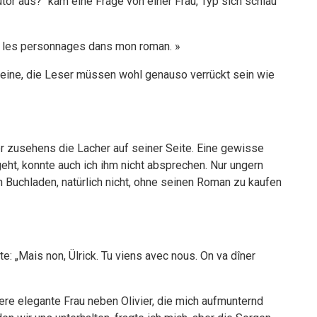
tor aus?“ kam eine Frage von einer Frau, Typ sich schlau
que les personnages dans mon roman. »
meine, die Leser müssen wohl genauso verrückt sein wie
aber zusehens die Lacher auf seiner Seite. Eine gewisse
ht, konnte auch ich ihm nicht absprechen. Nur ungern
 Buchladen, natürlich nicht, ohne seinen Roman zu kaufen
e: „Mais non, Ülrick. Tu viens avec nous. On va dîner
re elegante Frau neben Olivier, die mich aufmunternd