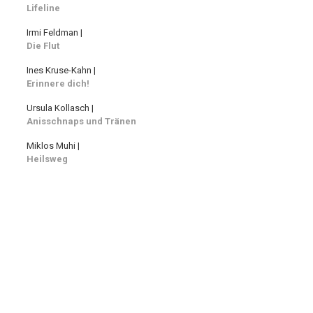
Lifeline
Irmi Feldman |
Die Flut
Ines Kruse-Kahn |
Erinnere dich!
Ursula Kollasch |
Anisschnaps und Tränen
Miklos Muhi |
Heilsweg