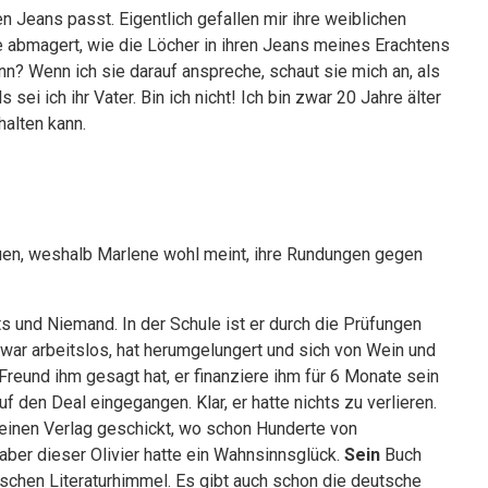
en Jeans passt. Eigentlich gefallen mir ihre weiblichen
 abmagert, wie die Löcher in ihren Jeans meines Erachtens
enn? Wenn ich sie darauf anspreche, schaut sie mich an, als
ei ich ihr Vater. Bin ich nicht! Ich bin zwar 20 Jahre älter
halten kann.
auen, weshalb Marlene wohl meint, ihre Rundungen gegen
hts und Niemand. In der Schule ist er durch die Prüfungen
 war arbeitslos, hat herumgelungert und sich von Wein und
Freund ihm gesagt hat, er finanziere ihm für 6 Monate sein
f den Deal eingegangen. Klar, er hatte nichts zu verlieren.
 einen Verlag geschickt, wo schon Hunderte von
ber dieser Olivier hatte ein Wahnsinnsglück.
Sein
Buch
ischen Literaturhimmel. Es gibt auch schon die deutsche