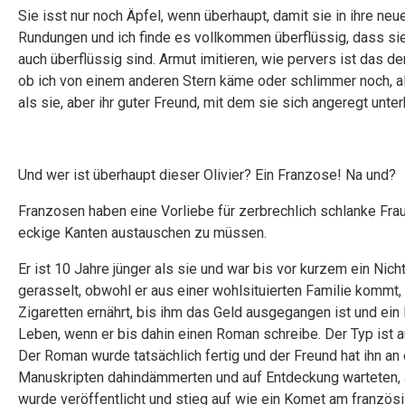
Sie isst nur noch Äpfel, wenn überhaupt, damit sie in ihre neu
Rundungen und ich finde es vollkommen überflüssig, dass sie
auch überflüssig sind. Armut imitieren, wie pervers ist das d
ob ich von einem anderen Stern käme oder schlimmer noch, als s
als sie, aber ihr guter Freund, mit dem sie sich angeregt unter
Und wer ist überhaupt dieser Olivier? Ein Franzose! Na und?
Franzosen haben eine Vorliebe für zerbrechlich schlanke Fr
eckige Kanten austauschen zu müssen.
Er ist 10 Jahre jünger als sie und war bis vor kurzem ein Nic
gerasselt, obwohl er aus einer wohlsituierten Familie kommt,
Zigaretten ernährt, bis ihm das Geld ausgegangen ist und ein 
Leben, wenn er bis dahin einen Roman schreibe. Der Typ ist au
Der Roman wurde tatsächlich fertig und der Freund hat ihn an
Manuskripten dahindämmerten und auf Entdeckung warteten, a
wurde veröffentlicht und stieg auf wie ein Komet am französ