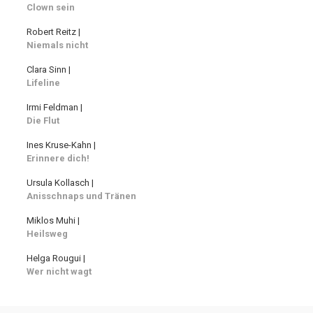
Clown sein
Robert Reitz |
Niemals nicht
Clara Sinn |
Lifeline
Irmi Feldman |
Die Flut
Ines Kruse-Kahn |
Erinnere dich!
Ursula Kollasch |
Anisschnaps und Tränen
Miklos Muhi |
Heilsweg
Helga Rougui |
Wer nicht wagt