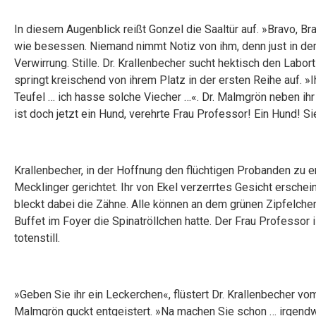
In diesem Augenblick reißt Gonzel die Saaltür auf. »Bravo, Bra
wie besessen. Niemand nimmt Notiz von ihm, denn just in d
Verwirrung. Stille. Dr. Krallenbecher sucht hektisch den Labor
springt kreischend von ihrem Platz in der ersten Reihe auf. »I
Teufel … ich hasse solche Viecher …«. Dr. Malmgrön neben ih
ist doch jetzt ein Hund, verehrte Frau Professor! Ein Hund! 
Krallenbecher, in der Hoffnung den flüchtigen Probanden zu 
Mecklinger gerichtet. Ihr von Ekel verzerrtes Gesicht erschei
bleckt dabei die Zähne. Alle können an dem grünen Zipfelch
Buffet im Foyer die Spinatröllchen hatte. Der Frau Professor is
totenstill.
»Geben Sie ihr ein Leckerchen«, flüstert Dr. Krallenbecher v
Malmgrön guckt entgeistert. »Na machen Sie schon … irgendwa