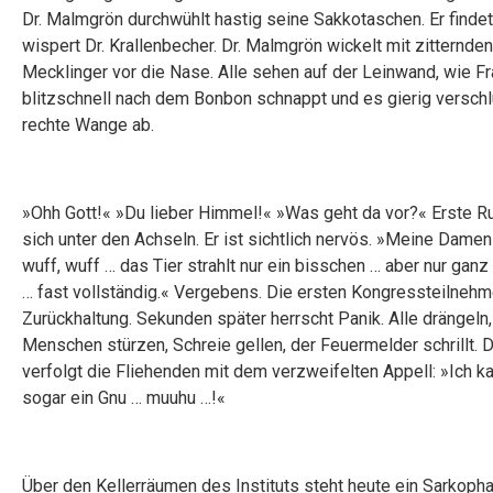
Dr. Malmgrön durchwühlt hastig seine Sakkotaschen. Er findet
wispert Dr. Krallenbecher. Dr. Malmgrön wickelt mit zitternd
Mecklinger vor die Nase. Alle sehen auf der Leinwand, wie Fr
blitzschnell nach dem Bonbon schnappt und es gierig verschl
rechte Wange ab.
»Ohh Gott!« »Du lieber Himmel!« »Was geht da vor?« Erste Ru
sich unter den Achseln. Er ist sichtlich nervös. »Meine Damen
wuff, wuff … das Tier strahlt nur ein bisschen … aber nur gan
… fast vollständig.« Vergebens. Die ersten Kongressteilnehm
Zurückhaltung. Sekunden später herrscht Panik. Alle drängeln
Menschen stürzen, Schreie gellen, der Feuermelder schrillt. D
verfolgt die Fliehenden mit dem verzweifelten Appell: »Ich k
sogar ein Gnu … muuhu …!«
Über den Kellerräumen des Instituts steht heute ein Sarkophag