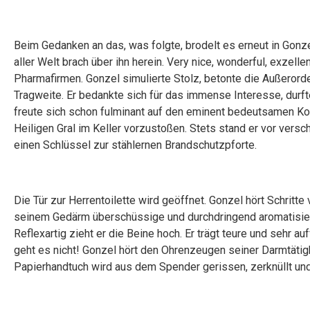
Beim Gedanken an das, was folgte, brodelt es erneut in Gonz
aller Welt brach über ihn herein. Very nice, wonderful, exzelle
Pharmafirmen. Gonzel simulierte Stolz, betonte die Außeror
Tragweite. Er bedankte sich für das immense Interesse, dur
freute sich schon fulminant auf den eminent bedeutsamen K
Heiligen Gral im Keller vorzustoßen. Stets stand er vor vers
einen Schlüssel zur stählernen Brandschutzpforte.
Die Tür zur Herrentoilette wird geöffnet. Gonzel hört Schritt
seinem Gedärm überschüssige und durchdringend aromatisiert
Reflexartig zieht er die Beine hoch. Er trägt teure und sehr auf
geht es nicht! Gonzel hört den Ohrenzeugen seiner Darmtätigk
Papierhandtuch wird aus dem Spender gerissen, zerknüllt und 