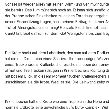
Gonzel ist wieder allein mit seinen Darm- und Gehirnwindunge
sie bereits. Das Hirn müht sich noch ab. Er kann sich unmöglic
der Presse schon Einzelheiten zu seinen Forschungsergebniss
seiner Einschätzung fragen, nach seinem Beitrag zu dieser A
Trottel. Ahnungslos und unfähig! Gonzels Bauch krampft sich
krank! Er bleibt einfach auf dem Klo! Wenigstens bis zum Be
Die Kröte hockt auf dem Labortisch, den man auf dem Podium 
hat sie die Dimension eines Sauriers. Ihre schuppigen Warz
eines Treckerrades. Krallenbecher erscheint neben der Leinw
öffnet und ihre Treckerradaugen in Krallenbechers Richtung dreh
mit bösem Blick. In diesem Moment tauchen Krallenbechers 
umschlingen sie die Kröte. Weg ist sie! Die Leinwand zeigt n
Krallenbecher hält die Kröte wie eine Trophäe in die Höhe und 
normale Erdkröte, eine gewöhnliche Bufo bufo-Komplex! Wuff!