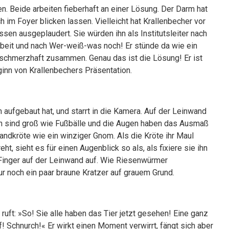
n. Beide arbeiten fieberhaft an einer Lösung. Der Darm hat
h im Foyer blicken lassen. Vielleicht hat Krallenbecher vor
en ausgeplaudert. Sie würden ihn als Institutsleiter nach
rbeit und nach Wer-weiß-was noch! Er stünde da wie ein
 schmerzhaft zusammen. Genau das ist die Lösung! Er ist
ginn von Krallenbechers Präsentation.
aufgebaut hat, und starrt in die Kamera. Auf der Leinwand
en sind groß wie Fußbälle und die Augen haben das Ausmaß
andkröte wie ein winziger Gnom. Als die Kröte ihr Maul
t, sieht es für einen Augenblick so als, als fixiere sie ihn
Finger auf der Leinwand auf. Wie Riesenwürmer
ur noch ein paar braune Kratzer auf grauem Grund.
ruft: »So! Sie alle haben das Tier jetzt gesehen! Eine ganz
 Schnurch!« Er wirkt einen Moment verwirrt, fängt sich aber