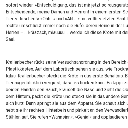
sofort wieder. »Entschuldigung, das ist mir jetzt so rausgeruts
Entscheidende, meine Damen und Herren! In einem ersten Schr
Tieres löschen!« »Ohh…« und »Ahh…«, im vollbesetzten Saal.
rechte umschließt immer noch die Bufo, deren Beine in der L
Herren – … krääzsch, miauuuu … werde ich diese Kröte mit d
Saal.
Krallenbecher rückt seine Versuchsanordnung in den Bereich 
Plastikkästen. Auf dem Labortisch sehen sie aus, wie Trockn
Iglus. Krallenbecher steckt die Kröte in das erste Behältnis. 
Tier augenblicklich vergisst, dass es hocken kann. Es kippt zu
beiden Händen den Bauch, kräuselt die Nase und zieht die Obe
dem Hintern, packt die Kröte und steckt sie in das andere Gerä
sich kurz. Dann springt sie aus dem Apparat. Sie schaut sich
hebt sie ihr rechtes Hinterbein und pinkelt an den Verwandle
Stühlen auf. Sie rufen »Wahnsinn«, »Genial« und applaudieren