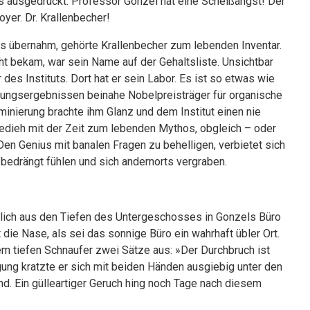
rs ausgedrückt: Professor Gonzel hat eine Scheißangst! Der
yer. Dr. Krallenbecher!
uts übernahm, gehörte Krallenbecher zum lebenden Inventar.
ht bekam, war sein Name auf der Gehaltsliste. Unsichtbar
des Instituts. Dort hat er sein Labor. Es ist so etwas wie
chungsergebnissen beinahe Nobelpreisträger für organische
inierung brachte ihm Glanz und dem Institut einen nie
edieh mit der Zeit zum lebenden Mythos, obgleich – oder
 Den Genius mit banalen Fragen zu behelligen, verbietet sich
r bedrängt fühlen und sich andernorts vergraben.
zlich aus den Tiefen des Untergeschosses in Gonzels Büro
 die Nase, als sei das sonnige Büro ein wahrhaft übler Ort.
nem tiefen Schnaufer zwei Sätze aus: »Der Durchbruch ist
ung kratzte er sich mit beiden Händen ausgiebig unter den
d. Ein gülleartiger Geruch hing noch Tage nach diesem