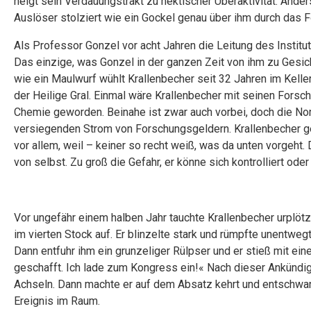
neigt sein Verdauungstrakt zu hektischer Überaktivität. Ande
Auslöser stolziert wie ein Gockel genau über ihm durch das Fo
Als Professor Gonzel vor acht Jahren die Leitung des Instit
Das einzige, was Gonzel in der ganzen Zeit von ihm zu Gesic
wie ein Maulwurf wühlt Krallenbecher seit 32 Jahren im Keller 
der Heilige Gral. Einmal wäre Krallenbecher mit seinen Fors
Chemie geworden. Beinahe ist zwar auch vorbei, doch die Nom
versiegenden Strom von Forschungsgeldern. Krallenbecher g
vor allem, weil – keiner so recht weiß, was da unten vorgeht.
von selbst. Zu groß die Gefahr, er könne sich kontrolliert ode
Vor ungefähr einem halben Jahr tauchte Krallenbecher urplöt
im vierten Stock auf. Er blinzelte stark und rümpfte unentwegt
Dann entfuhr ihm ein grunzeliger Rülpser und er stieß mit ei
geschafft. Ich lade zum Kongress ein!« Nach dieser Ankündig
Achseln. Dann machte er auf dem Absatz kehrt und entschwan
Ereignis im Raum.