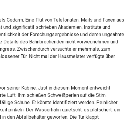
els Gedärm. Eine Flut von Telefonaten, Mails und Faxen aus
nt und significatif schrieben Akademien, Institute und
dentlichkeit der Forschungsergebnisse und deren ungeahnte
fte Details des Bahnbrechenden nicht vorwegnehmen und
ongress. Zwischendurch versuchte er mehrmals, zum
chlossener Tür. Nicht mal der Hausmeister verfügte über
e vor seiner Kabine. Just in diesem Moment entweicht
e Luft. Ihm schießen Schweißperlen auf die Stirn.
fällige Schuhe. Er könnte identifiziert werden. Peinlicher
eit pinkeln. Der Wasserhahn quietscht, es plätschert, ein
in den Abfallbehälter geworfen. Die Tür klappt.