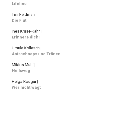
Lifeline
Irmi Feldman |
Die Flut
Ines Kruse-Kahn |
Erinnere dich!
Ursula Kollasch |
Anisschnaps und Tränen
Miklos Muhi |
Heilsweg
Helga Rougui |
Wer nicht wagt