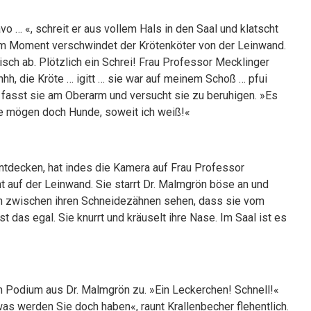
vo … «, schreit er aus vollem Hals in den Saal und klatscht
em Moment verschwindet der Krötenköter von der Leinwand.
tisch ab. Plötzlich ein Schrei! Frau Professor Mecklinger
hhh, die Kröte … igitt … sie war auf meinem Schoß … pfui
r fasst sie am Oberarm und versucht sie zu beruhigen. »Es
Sie mögen doch Hunde, soweit ich weiß!«
entdecken, hat indes die Kamera auf Frau Professor
nt auf der Leinwand. Sie starrt Dr. Malmgrön böse an und
en zwischen ihren Schneidezähnen sehen, dass sie vom
t das egal. Sie knurrt und kräuselt ihre Nase. Im Saal ist es
om Podium aus Dr. Malmgrön zu. »Ein Leckerchen! Schnell!«
s werden Sie doch haben«, raunt Krallenbecher flehentlich.