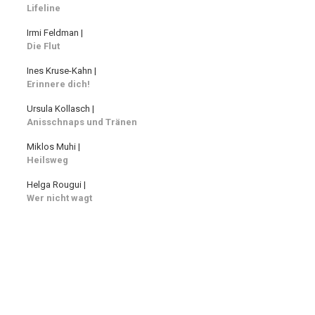
Lifeline
Irmi Feldman |
Die Flut
Ines Kruse-Kahn |
Erinnere dich!
Ursula Kollasch |
Anisschnaps und Tränen
Miklos Muhi |
Heilsweg
Helga Rougui |
Wer nicht wagt