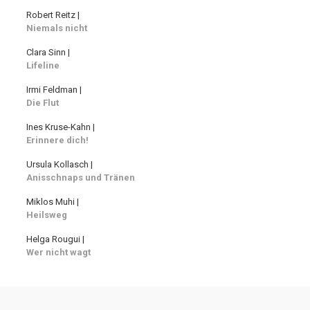
Robert Reitz |
Niemals nicht
Clara Sinn |
Lifeline
Irmi Feldman |
Die Flut
Ines Kruse-Kahn |
Erinnere dich!
Ursula Kollasch |
Anisschnaps und Tränen
Miklos Muhi |
Heilsweg
Helga Rougui |
Wer nicht wagt