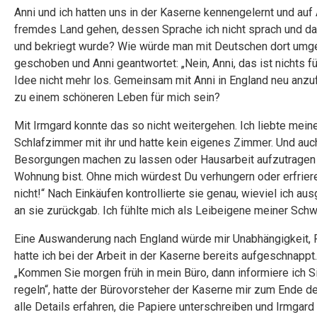
Anni und ich hatten uns in der Kaserne kennengelernt und auf A
fremdes Land gehen, dessen Sprache ich nicht sprach und d
und bekriegt wurde? Wie würde man mit Deutschen dort umge
geschoben und Anni geantwortet: „Nein, Anni, das ist nichts f
Idee nicht mehr los. Gemeinsam mit Anni in England neu anzuf
zu einem schöneren Leben für mich sein?
Mit Irmgard konnte das so nicht weitergehen. Ich liebte mein
Schlafzimmer mit ihr und hatte kein eigenes Zimmer. Und auch G
Besorgungen machen zu lassen oder Hausarbeit aufzutragen un
Wohnung bist. Ohne mich würdest Du verhungern oder erfrieren
nicht!“ Nach Einkäufen kontrollierte sie genau, wieviel ich a
an sie zurückgab. Ich fühlte mich als Leibeigene meiner Schw
Eine Auswanderung nach England würde mir Unabhängigkeit, Fr
hatte ich bei der Arbeit in der Kaserne bereits aufgeschnapp
„Kommen Sie morgen früh in mein Büro, dann informiere ich Si
regeln“, hatte der Bürovorsteher der Kaserne mir zum Ende
alle Details erfahren, die Papiere unterschreiben und Irmgar