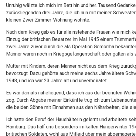
Unruhig wälzte ich mich im Bett hin und her. Tausend Gedank
zurückliegenden drei Jahre, die ich nun mit meiner Schweste
kleinen Zwei-Zimmer-Wohnung wohnte.
Nach dem Krieg gab es für alleinstehende Frauen wie mich ke
Einzug der britischen Besatzer im Mai 1945 einem Trümmerfe
zwei Jahre zuvor durch die als Operation Gomorrha bekannten
Männer waren noch in Kriegsgefangenschaft oder galten als 
Mütter mit Kindern, deren Männer nicht aus dem Krieg zurüc
bevorzugt. Dazu gehörte auch meine sechs Jahre ältere Schwe
1948, und ich war 23 Jahre alt und unverheiratet.
Es war damals naheliegend, dass ich aus der beengten Wohn
zog. Durch Abgabe meiner Einkünfte trug ich zum Lebensunterh
die beiden Söhne mit Einnahmen aus den Näharbeiten, die sie
Ich hatte den Beruf der Haushälterin gelernt und arbeitete se
Hamburg. Das half uns besonders im kalten Hungerwinter 194
britischen Soldaten, wohl aus Mitleid über mein abgemagerte