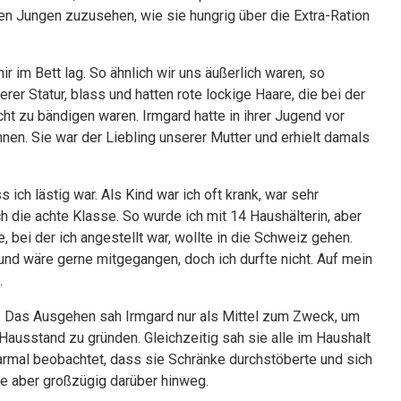
en Jungen zuzusehen, wie sie hungrig über die Extra-Ration
 im Bett lag. So ähnlich wir uns äußerlich waren, so
er Statur, blass und hatten rote lockige Haare, die bei der
cht zu bändigen waren. Irmgard hatte in ihrer Jugend vor
en. Sie war der Liebling unserer Mutter und erhielt damals
ch lästig war. Als Kind war ich oft krank, war sehr
h die achte Klasse. So wurde ich mit 14 Haushälterin, aber
 bei der ich angestellt war, wollte in die Schweiz gehen.
 und wäre gerne mitgegangen, doch ich durfte nicht. Auf mein
.
te. Das Ausgehen sah Irmgard nur als Mittel zum Zweck, um
ausstand zu gründen. Gleichzeitig sah sie alle im Haushalt
paarmal beobachtet, dass sie Schränke durchstöberte und sich
te aber großzügig darüber hinweg.