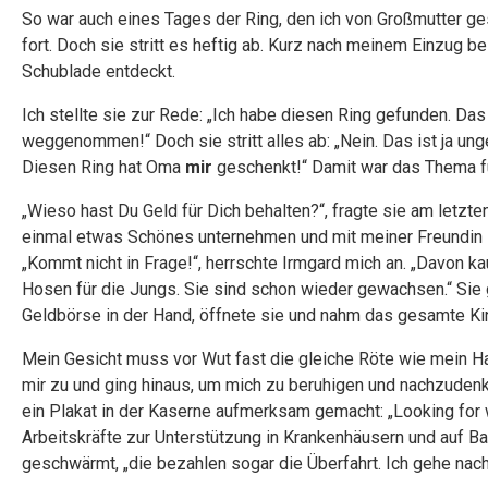
So war auch eines Tages der Ring, den ich von Großmutter 
fort. Doch sie stritt es heftig ab. Kurz nach meinem Einzug bei
Schublade entdeckt.
Ich stellte sie zur Rede: „Ich habe diesen Ring gefunden. Das
weggenommen!“ Doch sie stritt alles ab: „Nein. Das ist ja un
Diesen Ring hat Oma
mir
geschenkt!“ Damit war das Thema fü
„Wieso hast Du Geld für Dich behalten?“, fragte sie am letzt
einmal etwas Schönes unternehmen und mit meiner Freundin ins
„Kommt nicht in Frage!“, herrschte Irmgard mich an. „Davon ka
Hosen für die Jungs. Sie sind schon wieder gewachsen.“ Sie 
Geldbörse in der Hand, öffnete sie und nahm das gesamte Ki
Mein Gesicht muss vor Wut fast die gleiche Röte wie mein H
mir zu und ging hinaus, um mich zu beruhigen und nachzudenk
ein Plakat in der Kaserne aufmerksam gemacht: „Looking for 
Arbeitskräfte zur Unterstützung in Krankenhäusern und auf Baue
geschwärmt, „die bezahlen sogar die Überfahrt. Ich gehe nac