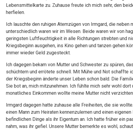
Lebensmittelkarte zu. Zuhause freute ich mich sehr, den beid
herfielen.
Ich lauschte den ruhigen Atemzügen von Irmgard, die neben mir
unterschiedlich waren wir im Wesen. Beide waren wir von hager
geringsten Luftfeuchtigkeit in alle Richtungen strebten und ni
Kriegsbeginn ausgehen, ins Kino gehen und tanzen gehen könn
immer wieder Geld zugesteckt.
Ich dagegen bekam von Mutter und Schwester zu spüren, dass i
schüchtern und errötete schnell. Mit Mühe und Not schaffte ic
der Kriegsbeginn änderte unser Leben schon bald. Die Familie,
Sie bot an, mich mitzunehmen. Ich fühlte mich sehr wohl dort
monatliches Einkommen wollte meine Mutter nicht verzichten
Irmgard dagegen hatte zuhause alle Freiheiten, die sie woll
einen Mann zum Heiraten kennenzulernen und einen eigenen H
befindlichen Dinge als ihr Eigentum an. Ich hatte früher ein 
nahm, was ihr gefiel. Unsere Mutter bemerkte es wohl, schau