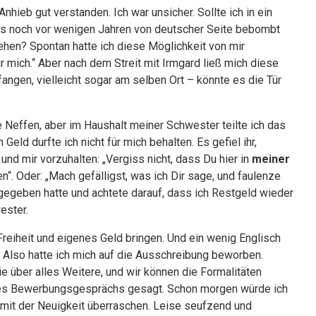
nhieb gut verstanden. Ich war unsicher. Sollte ich in ein
as noch vor wenigen Jahren von deutscher Seite bebombt
hen? Spontan hatte ich diese Möglichkeit von mir
ür mich.“ Aber nach dem Streit mit Irmgard ließ mich diese
angen, vielleicht sogar am selben Ort – könnte es die Tür
e Neffen, aber im Haushalt meiner Schwester teilte ich das
eld durfte ich nicht für mich behalten. Es gefiel ihr,
d mir vorzuhalten: „Vergiss nicht, dass Du hier in
meiner
“. Oder: „Mach gefälligst, was ich Dir sage, und faulenze
usgegeben hatte und achtete darauf, dass ich Restgeld wieder
ester.
eiheit und eigenes Geld bringen. Und ein wenig Englisch
t. Also hatte ich mich auf die Ausschreibung beworben.
e über alles Weitere, und wir können die Formalitäten
 des Bewerbungsgesprächs gesagt. Schon morgen würde ich
d mit der Neuigkeit überraschen. Leise seufzend und