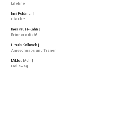
Lifeline
Irmi Feldman |
Die Flut
Ines Kruse-Kahn |
Erinnere dich!
Ursula Kollasch |
Anisschnaps und Tränen
Miklos Muhi |
Heilsweg