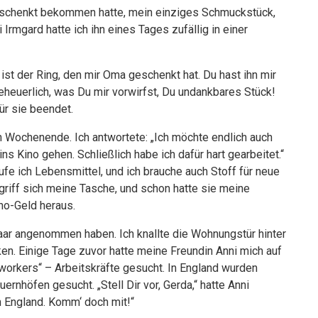
geschenkt bekommen hatte, mein einziges Schmuckstück,
 Irmgard hatte ich ihn eines Tages zufällig in einer
 ist der Ring, den mir Oma geschenkt hat. Du hast ihn mir
geheuerlich, was Du mir vorwirfst, Du undankbares Stück!
r sie beendet.
en Wochenende. Ich antwortete: „Ich möchte endlich auch
 Kino gehen. Schließlich habe ich dafür hart gearbeitet.“
ufe ich Lebensmittel, und ich brauche auch Stoff für neue
griff sich meine Tasche, und schon hatte sie meine
no-Geld heraus.
aar angenommen haben. Ich knallte die Wohnungstür hinter
en. Einige Tage zuvor hatte meine Freundin Anni mich auf
workers“ – Arbeitskräfte gesucht. In England wurden
rnhöfen gesucht. „Stell Dir vor, Gerda,“ hatte Anni
h England. Komm‘ doch mit!“