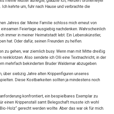
 Als meine Mutter auflegte, glaubte ich, Herbert Grönemeyer
. Ich kehrte um, fuhr nach Hause und verbrachte die
nen Jahres dar. Meine Familie schloss mich erneut von
 einsamen Feiertage ausgiebig nachdenken. Wahrscheinlich
ch immer in meiner Heimatstadt lebt. Ein Lebenskünstler,
ben hat. Oder dafür, seinen Freunden zu helfen.
fen zu gehen, war ziemlich busy. Wenn man mit Mitte dreißig
einklotzen. Also sendete ich Olli eine Textnachricht, in der
einem mehrfach bekinderten Bruder Waldemar abzugeben.
, über siebzig Jahre alten Krippenfiguren unseres
spielten. Diese Kostbarkeiten sollten ja mindestens noch
nforderung konfrontiert, ein bespielbares Exemplar zu
für einen Krippenstall samt Belegschaft musste ich wohl
Bio-Holz“ gerecht werden wollte. Aber das war ok für mich.