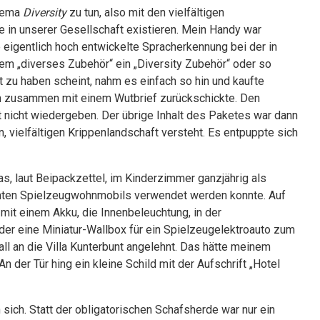
Thema
Diversity
zu tun, also mit den vielfältigen
e in unserer Gesellschaft existieren. Mein Handy war
 eigentlich hoch entwickelte Spracherkennung bei der in
em „diverses Zubehör“ ein „Diversity Zubehör“ oder so
rt zu haben scheint, nahm es einfach so hin und kaufte
n zusammen mit einem Wutbrief zurückschickte. Den
it nicht wiedergeben. Der übrige Inhalt des Paketes war dann
n, vielfältigen Krippenlandschaft versteht. Es entpuppte sich
s, laut Beipackzettel, im Kinderzimmer ganzjährig als
mten Spielzeugwohnmobils verwendet werden konnte. Auf
 mit einem Akku, die Innenbeleuchtung, in der
er eine Miniatur-Wallbox für ein Spielzeugelektroauto zum
ll an die Villa Kunterbunt angelehnt. Das hätte meinem
An der Tür hing ein kleine Schild mit der Aufschrift „Hotel
ich. Statt der obligatorischen Schafsherde war nur ein