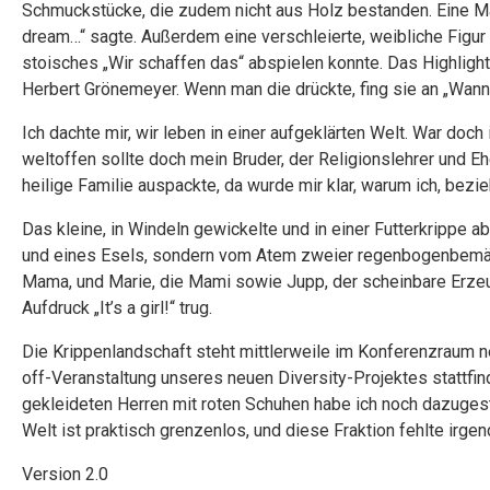
Schmuckstücke, die zudem nicht aus Holz bestanden. Eine Mar
dream…“ sagte. Außerdem eine verschleierte, weibliche Figur 
stoisches „Wir schaffen das“ abspielen konnte. Das Highlight
Herbert Grönemeyer. Wenn man die drückte, fing sie an „Wann 
Ich dachte mir, wir leben in einer aufgeklärten Welt. War doch
weltoffen sollte doch mein Bruder, der Religionslehrer und E
heilige Familie auspackte, da wurde mir klar, warum ich, bez
Das kleine, in Windeln gewickelte und in einer Futterkrippe
und eines Esels, sondern vom Atem zweier regenbogenbemähn
Mama, und Marie, die Mami sowie Jupp, der scheinbare Erzeu
Aufdruck „It’s a girl!“ trug.
Die Krippenlandschaft steht mittlerweile im Konferenzraum
off-Veranstaltung unseres neuen Diversity-Projektes stattfin
gekleideten Herren mit roten Schuhen habe ich noch dazugestel
Welt ist praktisch grenzenlos, und diese Fraktion fehlte irgen
Version 2.0