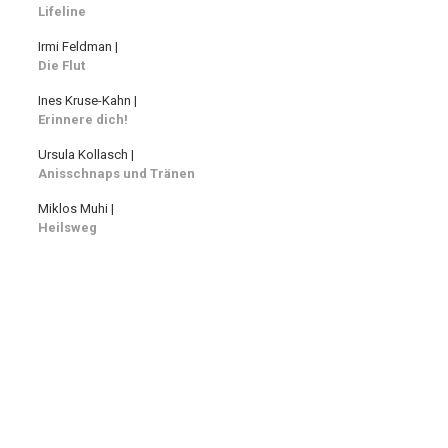
Lifeline
Irmi Feldman |
Die Flut
Ines Kruse-Kahn |
Erinnere dich!
Ursula Kollasch |
Anisschnaps und Tränen
Miklos Muhi |
Heilsweg