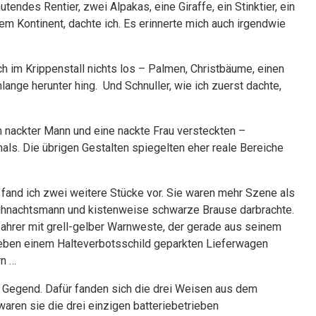
endes Rentier, zwei Alpakas, eine Giraffe, ein Stinktier, ein
em Kontinent, dachte ich. Es erinnerte mich auch irgendwie
 im Krippenstall nichts los – Palmen, Christbäume, einen
nge herunter hing. Und Schnuller, wie ich zuerst dachte,
n nackter Mann und eine nackte Frau versteckten –
als. Die übrigen Gestalten spiegelten eher reale Bereiche
fand ich zwei weitere Stücke vor. Sie waren mehr Szene als
Weihnachtsmann und kistenweise schwarze Brause darbrachte.
ahrer mit grell-gelber Warnweste, der gerade aus seinem
neben einem Halteverbotsschild geparkten Lieferwagen
rn …
r Gegend. Dafür fanden sich die drei Weisen aus dem
ren sie die drei einzigen batteriebetrieben