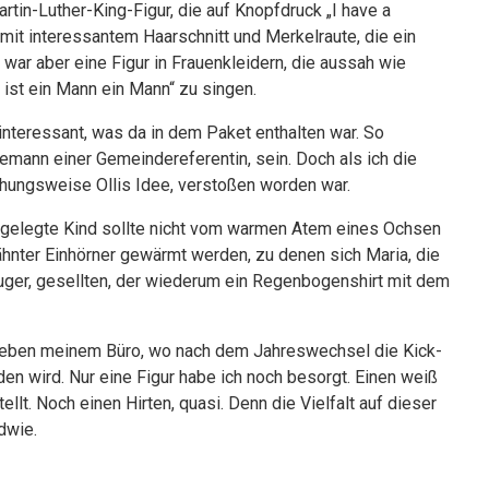
tin-Luther-King-Figur, die auf Knopfdruck „I have a
mit interessantem Haarschnitt und Merkelraute, die ein
 war aber eine Figur in Frauenkleidern, die aussah wie
ist ein Mann ein Mann“ zu singen.
 interessant, was da in dem Paket enthalten war. So
hemann einer Gemeindereferentin, sein. Doch als ich die
iehungsweise Ollis Idee, verstoßen worden war.
 abgelegte Kind sollte nicht vom warmen Atem eines Ochsen
ter Einhörner gewärmt werden, zu denen sich Maria, die
ger, gesellten, der wiederum ein Regenbogenshirt mit dem
 neben meinem Büro, wo nach dem Jahreswechsel die Kick-
den wird. Nur eine Figur habe ich noch besorgt. Einen weiß
lt. Noch einen Hirten, quasi. Denn die Vielfalt auf dieser
dwie.