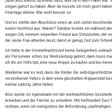
„Aber jetzt kannst du etwas dafür, was da in dem Paket war.“
singen gehört zu haben. Aber da musste ich mich geirrt haben
Feiertage alleine. War wohl besser so.
Und es stellte den Abschluss eines an sich schon bescheide
einem Hochfest aus. Warum? Darüber konnte ich während der
wegen Olli, meinem verpeilten Freund aus Schulzeiten, der no
der seine Frau arbeiten lässt, damit er genug Zeit zum Schrei
Ich hatte in der Vorweihnachtszeit keine Gelegenheit, einkau
als Personaler schon zur Werksleitung gehört, dann muss man r
ich ihn um Hilfe bat, eine neue Krippe zu kaufen und bei m
Waldemar war es leid, dass die Kinder die selbstgeschnitzten
verstorbenen Vaters in dem etwa gleichalten Krippenstall be
einmal siebzig Jahre halten.
Also wurde ich irgendwann mit der weihnachtlichen Geschenka
erwerben und der Familie zu schenken. Mit fünfhundert Euro 
rechnen, wenn ich wenigstens der Anforderung „nachhaltiges 