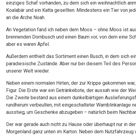
einziges Schaf vorhanden, zu dem sich ein weihnachtlich anmut
Koalabär und ein Katta gesellten. Mindestens ein Tier von jed
an die Arche Noah.
An Vegetation fand ich neben dem Moos – ohne Moos ist auch
brennenden Dornbusch und einen Baum vor, von dem eine Schla
aber es waren Äpfel.
Außerdem enthielt das Sortiment einen Busch, in dem sich ei
paradiesische Zustände. Aber nur bei diesem Teil des Person
unserer Welt wieder.
Neben einem normalen Hirten, der zur Krippe gekommen war, 
Figur. Die Erste war ein Getränkebote, der aussah wie der 
Die Zweite bestand aus einem dunkelbärtigen Auslieferungsf
rundherum verbeulten, mit eingeschalteter Warnblinkanlage 
ausstieg, um Geschenke abzugeben – natürlich beim Nachba
Der war gerade auch nicht zu Hause oder überhaupt nur in de
Morgenland ganz unten im Karton. Neben dem Nutzfahrzeug wa