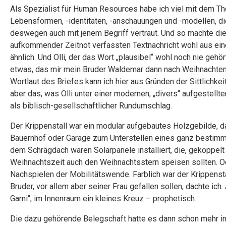
Als Spezialist für Human Resources habe ich viel mit dem 
Lebensformen, -identitäten, -anschauungen und -modellen, di
deswegen auch mit jenem Begriff vertraut. Und so machte die
aufkommender Zeitnot verfassten Textnachricht wohl aus ein
ähnlich. Und Olli, der das Wort „plausibel“ wohl noch nie gehö
etwas, das mir mein Bruder Waldemar dann nach Weihnachte
Wortlaut des Briefes kann ich hier aus Gründen der Sittlichke
aber das, was Olli unter einer modernen, „divers“ aufgestellte
als biblisch-gesellschaftlicher Rundumschlag.
Der Krippenstall war ein modular aufgebautes Holzgebilde, da
Bauernhof oder Garage zum Unterstellen eines ganz bestim
dem Schrägdach waren Solarpanele installiert, die, gekoppelt
Weihnachtszeit auch den Weihnachtsstern speisen sollten. Od
Nachspielen der Mobilitätswende. Farblich war der Krippensta
Bruder, vor allem aber seiner Frau gefallen sollen, dachte ich. 
Garni“, im Innenraum ein kleines Kreuz – prophetisch.
Die dazu gehörende Belegschaft hatte es dann schon mehr in s