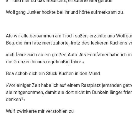
» … und hier ist das Blaulicht«, erläuterte Bea gerade.
Wolfgang Junker hockte bei ihr und hörte aufmerksam zu.
Als wir alle beisammen am Tisch saßen, erzählte uns Wolfgang 
Bea, die ihm fasziniert zuhörte, trotz des leckeren Kuchens vor
»Ich fahre auch so ein großes Auto. Als Fernfahrer habe ich 
die Grenzen hinaus regelmäßig fahre.«
Bea schob sich ein Stück Kuchen in den Mund.
»Vor einiger Zeit habe ich auf einem Rastplatz jemanden getrof
sie mitgenommen, damit sie dort nicht im Dunkeln länger frie
denken?«
Wulf zwinkerte mir verstohlen zu.