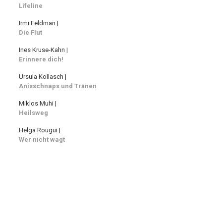
Lifeline
Irmi Feldman |
Die Flut
Ines Kruse-Kahn |
Erinnere dich!
Ursula Kollasch |
Anisschnaps und Tränen
Miklos Muhi |
Heilsweg
Helga Rougui |
Wer nicht wagt