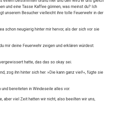
aus einem bestimmten Grund hier und den wird er uns gleich
uchen und eine Tasse Kaffee gönnen, was meinst du? Ich
 unserem Besucher vielleicht ihre tolle Feuerwehr in der
a schon neugierig hinter mir hervor, als der sich vor sie
du mir deine Feuerwehr zeigen und erklären würdest.
vergewissert hatte, das das so okay sei.
, zog ihn hinter sich her. »Die kann ganz viel!«, fügte sie
und bereiteten in Windeseile alles vor.
aber viel Zeit hatten wir nicht, also beeilten wir uns,