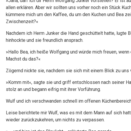
»Jana, darf ich dir Herrn Wolfgang Junker vorstellen? Er ist 
allen erklären. Aber wir sollten uns vorher noch ein Stück K
kümmere mich um den Kaffee, du um den Kuchen und Bea zeigt
Zwischenzeit?«
Nachdem ich Herrn Junker die Hand geschüttelt hatte, lugte Be
hinhockte und sie freundlich ansprach.
»Hallo Bea, ich heiße Wolfgang und würde mich freuen, wenn 
Machst du das?«
Zögernd nickte sie, nachdem sie sich mit einem Blick zu uns 
»Komm mit«, sagte sie und griff entschlossen nach seiner Hand
stolz an und begann eifrig mit ihrer Vorführung.
Wulf und ich verschwanden schnell im offenen Küchenbereich 
Leise berichtete mir Wulf, was es mit dem Mann auf sich hatte, 
wieder zurückzukehren, um nichts zu verpassen.