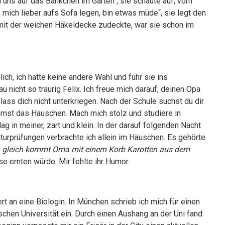
 uns auf das Bänkchen im Garten“, sie schaute auf, vom
 mich lieber aufs Sofa legen, bin etwas müde“, sie legt den
 mit der weichen Häkeldecke zudeckte, war sie schon im
ch, ich hatte keine andere Wahl und fuhr sie ins
nicht so traurig Felix. Ich freue mich darauf, deinen Opa
lass dich nicht unterkriegen. Nach der Schule suchst du dir
mmst das Häuschen. Mach mich stolz und studiere in
g in meiner, zart und klein. In der darauf folgenden Nacht
iturprüfungen verbrachte ich allein im Häuschen. Es gehörte
gleich kommt Oma mit einem Korb Karotten aus dem
se ernten würde. Mir fehlte ihr Humor.
t an eine Biologin. In München schrieb ich mich für einen
hen Universität ein. Durch einen Aushang an der Uni fand