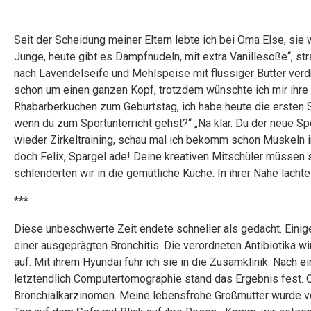
Seit der Scheidung meiner Eltern lebte ich bei Oma Else, sie
Junge, heute gibt es Dampfnudeln, mit extra Vanillesoße“, stra
nach Lavendelseife und Mehlspeise mit flüssiger Butter verd
schon um einen ganzen Kopf, trotzdem wünschte ich mir ihre 
Rhabarberkuchen zum Geburtstag, ich habe heute die ersten S
wenn du zum Sportunterricht gehst?“ „Na klar. Du der neue Spor
wieder Zirkeltraining, schau mal ich bekomm schon Muskeln i
doch Felix, Spargel ade! Deine kreativen Mitschüler müssen
schlenderten wir in die gemütliche Küche. In ihrer Nähe lacht
***
Diese unbeschwerte Zeit endete schneller als gedacht. Eini
einer ausgeprägten Bronchitis. Die verordneten Antibiotika w
auf. Mit ihrem Hyundai fuhr ich sie in die Zusamklinik. Nac
letztendlich Computertomographie stand das Ergebnis fest. 
Bronchialkarzinomen. Meine lebensfrohe Großmutter wurde von