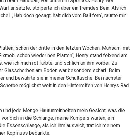
ruch beim Handball, von unserem Sportass Henry. Bei
Wurf ansetzte, stolperte ich über ein fremdes Bein. Als ich
el. „Hab doch gesagt, halt dich vom Ball fern“, raunte mir
Platten, schon der dritte in den letzten Wochen. Mühsam, mit
 Fixmob, schon wieder nen Platten“, Henry stand feixend am
e, wie ich mich rot färbte, und schlich an ihm vorbei. Zu
 der Glasscherben am Boden war besonders scharf. Beim
ber und bewahrte sie in meiner Schultasche. Bei nächster
ie Scherbe möglichst weit in den Hinterreifen von Henrys Rad.
 und jede Menge Hautunreinheiten mein Gesicht, was die
 vor dich in die Schlange, meine Kumpels warten, ein
n die Essenschlange, als ich ihm auswich, trat ich meinem
iner Kopfnuss bedankte.