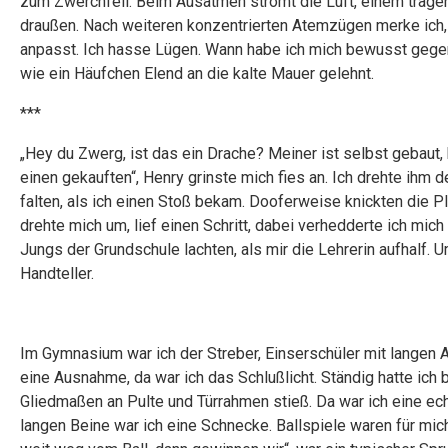
zum Zwerchfell. Beim Ausatmen strömt die Luft, einem trägen 
draußen. Nach weiteren konzentrierten Atemzügen merke ich
anpasst. Ich hasse Lügen. Wann habe ich mich bewusst gegen 
wie ein Häufchen Elend an die kalte Mauer gelehnt.
***
„Hey du Zwerg, ist das ein Drache? Meiner ist selbst gebaut
einen gekauften“, Henry grinste mich fies an. Ich drehte ih
falten, als ich einen Stoß bekam. Dooferweise knickten die Pl
drehte mich um, lief einen Schritt, dabei verhedderte ich mi
Jungs der Grundschule lachten, als mir die Lehrerin aufhalf. U
Handteller.
Im Gymnasium war ich der Streber, Einserschüler mit langen A
eine Ausnahme, da war ich das Schlußlicht. Ständig hatte ich 
Gliedmaßen an Pulte und Türrahmen stieß. Da war ich eine ech
langen Beine war ich eine Schnecke. Ballspiele waren für mic