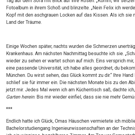
Tag auf dem Sofa mit Blick auf ihre Rosen. „Komm, wir setzen
Fotoalbum in ihrem Schoß und blinzelte. „Nein Felix ich werde
Kopf mit den aschgrauen Locken auf das Kissen. Als ich sie
Land der Träume.
Einige Wochen später, nachts wurden die Schmerzen unerträgli
Krankenhaus. Am nächsten Nachmittag besuchte ich sie. „Schau 
wieder zu sehen er wartet schon auf mich. Eins versprich mir, 
eine passende Universität, ich habe alles geordnet, du beko
München. Du wirst sehen, das Glück kommt zu dir.“ Ihre Hand la
schlief sie für immer ein. Die nächsten Monate bis zu den Ab
jetzt mir. Jedes Mal wenn ich am Küchentisch saß, dachte ich,
Garten herein
. Bis mir wieder einfiel, dass sie nie mehr Gemü
***
Endlich hatte ich Glück, Omas Häuschen vermietete ich möblier
Bachelorstudiengang Ingenieurwissenschaften an der Technisc