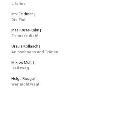
Lifeline
Irmi Feldman |
Die Flut
Ines Kruse-Kahn |
Erinnere dich!
Ursula Kollasch |
Anisschnaps und Tränen
Miklos Muhi |
Heilsweg
Helga Rougui |
Wer nicht wagt