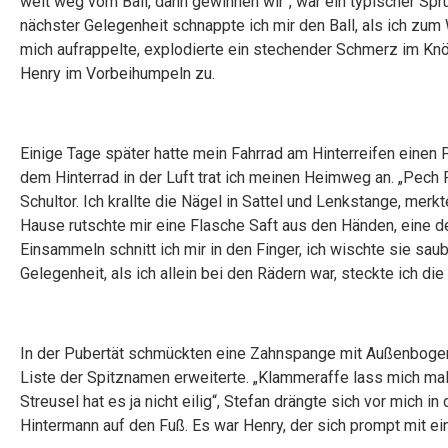
weit weg vom Ball, dann gewinnen wir“, war ein typischer Sp
nächster Gelegenheit schnappte ich mir den Ball, als ich zum 
mich aufrappelte, explodierte ein stechender Schmerz im Knöch
Henry im Vorbeihumpeln zu.
Einige Tage später hatte mein Fahrrad am Hinterreifen einen 
dem Hinterrad in der Luft trat ich meinen Heimweg an. „Pech
Schultor. Ich krallte die Nägel in Sattel und Lenkstange, merkt
Hause rutschte mir eine Flasche Saft aus den Händen, eine
Einsammeln schnitt ich mir in den Finger, ich wischte sie sau
Gelegenheit, als ich allein bei den Rädern war, steckte ich d
In der Pubertät schmückten eine Zahnspange mit Außenbogen
Liste der Spitznamen erweiterte. „Klammeraffe lass mich mal
Streusel hat es ja nicht eilig“, Stefan drängte sich vor mich i
Hintermann auf den Fuß. Es war Henry, der sich prompt mit e