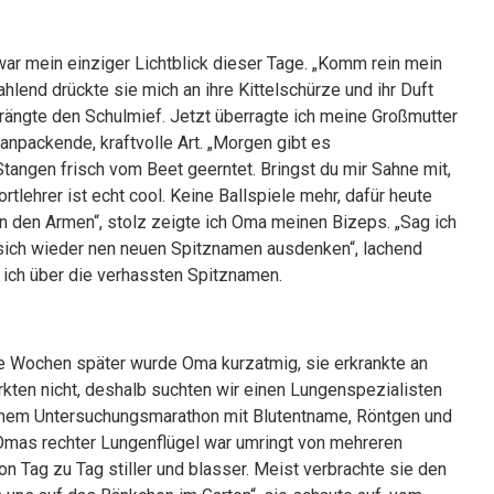
 war mein einziger Lichtblick dieser Tage. „Komm rein mein
hlend drückte sie mich an ihre Kittelschürze und ihr Duft
rängte den Schulmief. Jetzt überragte ich meine Großmutter
anpackende, kraftvolle Art. „Morgen gibt es
tangen frisch vom Beet geerntet. Bringst du mir Sahne mit,
tlehrer ist echt cool. Keine Ballspiele mehr, dafür heute
n den Armen“, stolz zeigte ich Oma meinen Bizeps. „Sag ich
 sich wieder nen neuen Spitznamen ausdenken“, lachend
e ich über die verhassten Spitznamen.
ge Wochen später wurde Oma kurzatmig, sie erkrankte an
irkten nicht, deshalb suchten wir einen Lungenspezialisten
h einem Untersuchungsmarathon mit Blutentname, Röntgen und
Omas rechter Lungenflügel war umringt von mehreren
 Tag zu Tag stiller und blasser. Meist verbrachte sie den