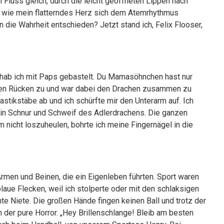
Fluss gleich, durch die leicht geöffneten Lippen nach
, wie mein flatterndes Herz sich dem Atemrhythmus
die Wahrheit entschieden? Jetzt stand ich, Felix Flooser,
, hab ich mit Paps gebastelt. Du Mamasöhnchen hast nur
m den Rücken zu und war dabei den Drachen zusammen zu
astikstäbe ab und ich schürfte mir den Unterarm auf. Ich
ch in Schnur und Schweif des Adlerdrachens. Die ganzen
m nicht loszuheulen, bohrte ich meine Fingernägel in die
rmen und Beinen, die ein Eigenleben führten. Sport waren
blaue Flecken, weil ich stolperte oder mit den schlaksigen
te Niete. Die großen Hände fingen keinen Ball und trotz der
h der pure Horror. „Hey Brillenschlange! Bleib am besten