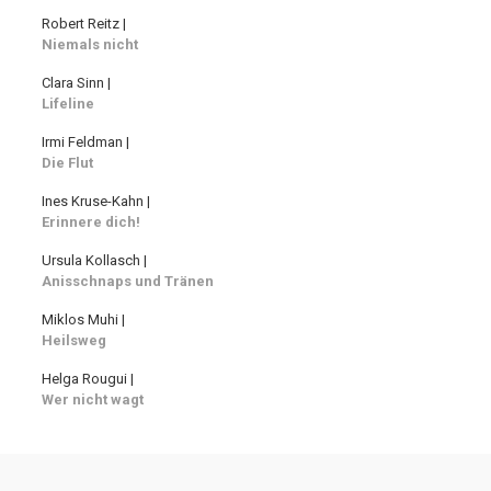
Robert Reitz |
Niemals nicht
Clara Sinn |
Lifeline
Irmi Feldman |
Die Flut
Ines Kruse-Kahn |
Erinnere dich!
Ursula Kollasch |
Anisschnaps und Tränen
Miklos Muhi |
Heilsweg
Helga Rougui |
Wer nicht wagt