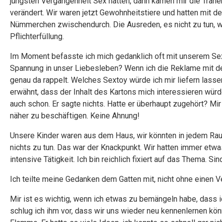
jüngsten Vergangenheit Sex hatten, dann kämen mir die Träne
verändert. Wir waren jetzt Gewohnheitstiere und hatten mit de
Nümmerchen zwischendurch. Die Ausreden, es nicht zu tun, wu
Pflichterfüllung.
Im Moment befasste ich mich gedanklich oft mit unserem Se
Spannung in unser Liebesleben? Wenn ich die Reklame mit dem
genau da rappelt. Welches Sextoy würde ich mir liefern lass
erwähnt, dass der Inhalt des Kartons mich interessieren würd
auch schon. Er sagte nichts. Hatte er überhaupt zugehört? Mir
näher zu beschäftigen. Keine Ahnung!
Unsere Kinder waren aus dem Haus, wir könnten in jedem Raum 
nichts zu tun. Das war der Knackpunkt. Wir hatten immer etwa
intensive Tätigkeit. Ich bin reichlich fixiert auf das Thema. 
Ich teilte meine Gedanken dem Gatten mit, nicht ohne einen 
Mir ist es wichtig, wenn ich etwas zu bemängeln habe, dass
schlug ich ihm vor, dass wir uns wieder neu kennenlernen kön