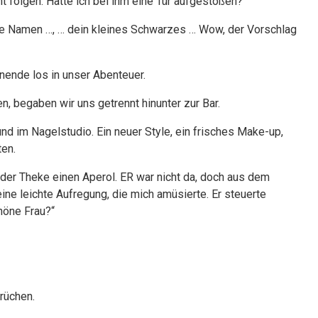
ht folgen. Hatte ich bei ihm eine Tür aufgestoßen?
dere Namen …, … dein kleines Schwarzes … Wow, der Vorschlag
ende los in unser Abenteuer.
n, begaben wir uns getrennt hinunter zur Bar.
nd im Nagelstudio. Ein neuer Style, ein frisches Make-up,
ten.
 der Theke einen Aperol. ER war nicht da, doch aus dem
ine leichte Aufregung, die mich amüsierte. Er steuerte
chöne Frau?“
rüchen.