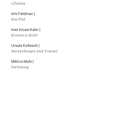
Lifeline
Irmi Feldman |
Die Flut
Ines Kruse-Kahn |
Erinnere dich!
Ursula Kollasch |
Anisschnaps und Tränen
Miklos Muhi |
Heilsweg