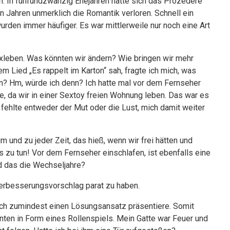
n. In fünfundzwanzig Ehejahren hatte sich das Prozedere
n Jahren unmerklich die Romantik verloren. Schnell ein
rden immer häufiger. Es war mittlerweile nur noch eine Art
xleben. Was könnten wir ändern? Wie bringen wir mehr
 Lied „Es rappelt im Karton“ sah, fragte ich mich, was
en? Hm, würde ich denn? Ich hatte mal vor dem Fernseher
e, da wir in einer Sextoy freien Wohnung leben. Das war es
 fehlte entweder der Mut oder die Lust, mich damit weiter
und zu jeder Zeit, das hieß, wenn wir frei hätten und
s zu tun! Vor dem Fernseher einschlafen, ist ebenfalls eine
Sind das die Wechseljahre?
Verbesserungsvorschlag parat zu haben.
 ich zumindest einen Lösungsansatz präsentiere. Somit
nten in Form eines Rollenspiels. Mein Gatte war Feuer und