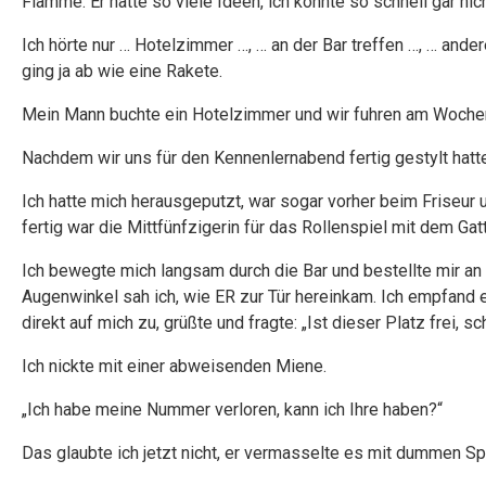
Flamme. Er hatte so viele Ideen, ich konnte so schnell gar nic
Ich hörte nur … Hotelzimmer …, … an der Bar treffen …, … an
ging ja ab wie eine Rakete.
Mein Mann buchte ein Hotelzimmer und wir fuhren am Wochen
Nachdem wir uns für den Kennenlernabend fertig gestylt hatte
Ich hatte mich herausgeputzt, war sogar vorher beim Friseur u
fertig war die Mittfünfzigerin für das Rollenspiel mit dem Gat
Ich bewegte mich langsam durch die Bar und bestellte mir an
Augenwinkel sah ich, wie ER zur Tür hereinkam. Ich empfand e
direkt auf mich zu, grüßte und fragte: „Ist dieser Platz frei, s
Ich nickte mit einer abweisenden Miene.
„Ich habe meine Nummer verloren, kann ich Ihre haben?“
Das glaubte ich jetzt nicht, er vermasselte es mit dummen Sp