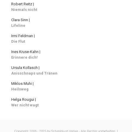
Robert Reitz |
Niemals nicht
Clara Sinn |
Lifeline
Irmi Feldman |
Die Flut
Ines Kruse-Kahn |
Erinnere dich!
Ursula Kollasch |
Anisschnaps und Tränen
Miklos Muhi |
Heilsweg
Helga Rougui |
Wer nicht wagt
Copyright 2006 - 2025 by Schreiblust-Verlag - Alle Rechte vorbehalten. |