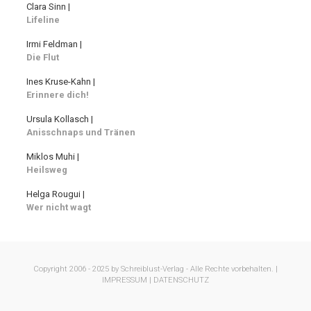
Clara Sinn |
Lifeline
Irmi Feldman |
Die Flut
Ines Kruse-Kahn |
Erinnere dich!
Ursula Kollasch |
Anisschnaps und Tränen
Miklos Muhi |
Heilsweg
Helga Rougui |
Wer nicht wagt
Copyright 2006 - 2025 by Schreiblust-Verlag - Alle Rechte vorbehalten. |
IMPRESSUM |
DATENSCHUTZ