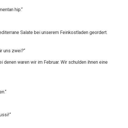
mentan hip.“
mediterrane Salate bei unserem Feinkostladen geordert.
ür uns zwei?“
ei denen waren wir im Februar. Wir schulden ihnen eine
n.“
ussi!“