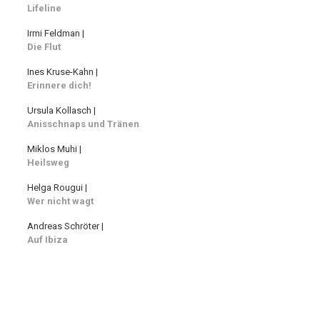
Lifeline
Irmi Feldman |
Die Flut
Ines Kruse-Kahn |
Erinnere dich!
Ursula Kollasch |
Anisschnaps und Tränen
Miklos Muhi |
Heilsweg
Helga Rougui |
Wer nicht wagt
Andreas Schröter |
Auf Ibiza