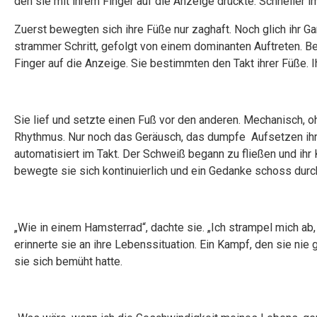
den sie mit ihrem Finger auf die Anzeige drückte. Schneller 
Zuerst bewegten sich ihre Füße nur zaghaft. Noch glich ihr 
strammer Schritt, gefolgt von einem dominanten Auftreten. Bes
Finger auf die Anzeige. Sie bestimmten den Takt ihrer Füße. I
Sie lief und setzte einen Fuß vor den anderen. Mechanisch, 
Rhythmus. Nur noch das Geräusch, das dumpfe Aufsetzen ihre
automatisiert im Takt. Der Schweiß begann zu fließen und ih
bewegte sie sich kontinuierlich und ein Gedanke schoss durch
„Wie in einem Hamsterrad“, dachte sie. „Ich strampel mich ab
erinnerte sie an ihre Lebenssituation. Ein Kampf, den sie nie 
sie sich bemüht hatte.