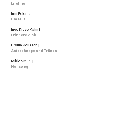
Lifeline
Irmi Feldman |
Die Flut
Ines Kruse-Kahn |
Erinnere dich!
Ursula Kollasch |
Anisschnaps und Tränen
Miklos Muhi |
Heilsweg