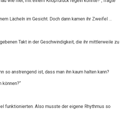
u wie hier, mit einem Knopfdruck regeln könnte?“, fragte
einem Lächeln im Gesicht. Doch dann kamen ihr Zweifel …
egebenen Takt in der Geschwindigkeit, die ihr mittlerweile zu
n so anstrengend ist, dass man ihn kaum halten kann?
en können?“
evel funktionierten. Also musste der eigene Rhythmus so