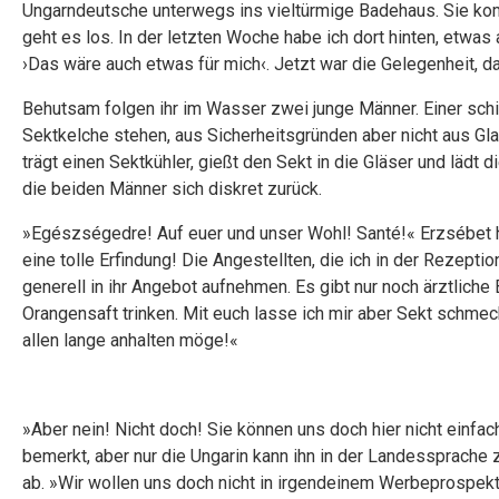
Ungarndeutsche unterwegs ins vieltürmige Badehaus. Sie kom
geht es los. In der letzten Woche habe ich dort hinten, etwas
›Das wäre auch etwas für mich‹. Jetzt war die Gelegenheit, 
Behutsam folgen ihr im Wasser zwei junge Männer. Einer sch
Sektkelche stehen, aus Sicherheitsgründen aber nicht aus Gla
trägt einen Sektkühler, gießt den Sekt in die Gläser und lädt 
die beiden Männer sich diskret zurück.
»Egészségedre! Auf euer und unser Wohl! Santé!« Erzsébet he
eine tolle Erfindung! Die Angestellten, die ich in der Rezept
generell in ihr Angebot aufnehmen. Es gibt nur noch ärztlich
Orangensaft trinken. Mit euch lasse ich mir aber Sekt schme
allen lange anhalten möge!«
»Aber nein! Nicht doch! Sie können uns doch hier nicht einfac
bemerkt, aber nur die Ungarin kann ihn in der Landessprach
ab. »Wir wollen uns doch nicht in irgendeinem Werbeprospekt 