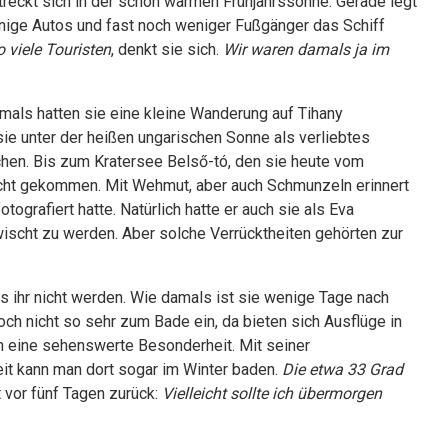
treckt sich in der schon warmen Frühjahrssonne. Gerade legt
enige Autos und fast noch weniger Fußgänger das Schiff
 viele Touristen
, denkt sie sich.
Wir waren damals ja im
amals hatten sie eine kleine Wanderung auf Tihany
e unter der heißen ungarischen Sonne als verliebtes
hen. Bis zum Kratersee Belső-tó, den sie heute vom
nicht gekommen. Mit Wehmut, aber auch Schmunzeln erinnert
tografiert hatte. Natürlich hatte er auch sie als Eva
wischt zu werden. Aber solche Verrücktheiten gehörten zur
 es ihr nicht werden. Wie damals ist sie wenige Tage nach
noch nicht so sehr zum Bade ein, da bieten sich Ausflüge in
n eine sehenswerte Besonderheit. Mit seiner
it kann man dort sogar im Winter baden.
Die etwa 33 Grad
 vor fünf Tagen zurück:
Vielleicht sollte ich übermorgen