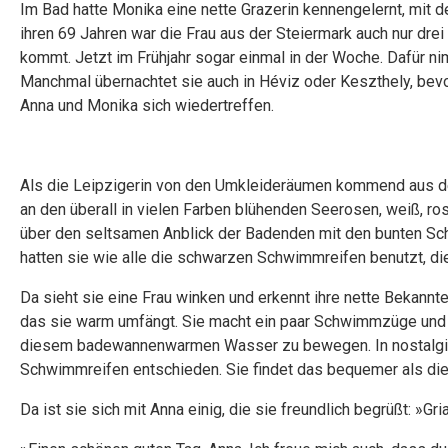
Im Bad hatte Monika eine nette Grazerin kennengelernt, mit de
ihren 69 Jahren war die Frau aus der Steiermark auch nur drei 
kommt. Jetzt im Frühjahr sogar einmal in der Woche. Dafür ni
Manchmal übernachtet sie auch in Héviz oder Keszthely, bev
Anna und Monika sich wiedertreffen.
Als die Leipzigerin von den Umkleideräumen kommend aus dem
an den überall in vielen Farben blühenden Seerosen, weiß, rosa
über den seltsamen Anblick der Badenden mit den bunten Sch
hatten sie wie alle die schwarzen Schwimmreifen benutzt, die
Da sieht sie eine Frau winken und erkennt ihre nette Bekannte
das sie warm umfängt. Sie macht ein paar Schwimmzüge und me
diesem badewannenwarmen Wasser zu bewegen. In nostalgische
Schwimmreifen entschieden. Sie findet das bequemer als di
Da ist sie sich mit Anna einig, die sie freundlich begrüßt: »Gri