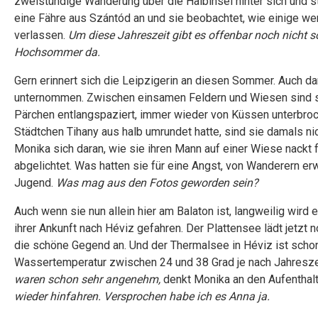
zweistündige Wanderung über die Halbinsel hinter sich und s
eine Fähre aus Szántód an und sie beobachtet, wie einige w
verlassen.
Um diese Jahreszeit gibt es offenbar noch nicht so
Hochsommer da.
Gern erinnert sich die Leipzigerin an diesen Sommer. Auch d
unternommen. Zwischen einsamen Feldern und Wiesen sind si
Pärchen entlangspaziert, immer wieder von Küssen unterbroc
Städtchen Tihany aus halb umrundet hatte, sind sie damals 
Monika sich daran, wie sie ihren Mann auf einer Wiese nackt fo
abgelichtet. Was hatten sie für eine Angst, von Wanderern er
Jugend.
Was mag aus den Fotos geworden sein?
Auch wenn sie nun allein hier am Balaton ist, langweilig wird
ihrer Ankunft nach Héviz gefahren. Der Plattensee lädt jetzt 
die schöne Gegend an. Und der Thermalsee in Héviz ist scho
Wassertemperatur zwischen 24 und 38 Grad je nach Jahresze
waren schon sehr angenehm,
denkt Monika an den Aufenthalt
wieder hinfahren. Versprochen habe ich es Anna ja.