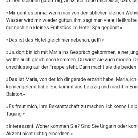
»Einen schönen guten Tag, Anna. Ich freue mich auch, dass du 
»Mir geht es prima, wenn man von den üblichen kleinen Wehw
Wasser wird mir wieder guttun, ihm sagt man viele Heilkräft
mir noch ein kleines Frühstück im Hotel Spa gegönnt.«
»Das ist das Hotel gleich hier nebenan, gell?«
»Ja, dort bin ich mit Maria ins Gespräch gekommen, einer jun
wollte auch gleich noch kommen. Du wirst sie auch mögen. Da i
unschlüssig auf der Treppe steht. Dann macht sie die beiden
»Das ist Maria, von der ich dir gerade erzählt habe. Maria, ich
kennengelernt habe. Sie kommt aus Leipzig und macht in Erin
Balaton.«
»Es freut mich, Ihre Bekanntschaft zu machen. Ich kenne Leipz
Tagung.«
»Interessant. Woher kommen Sie? Sind Sie Ungarin oder komm
Akzent nicht richtig einordnen.«