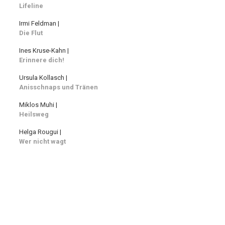
Lifeline
Irmi Feldman |
Die Flut
Ines Kruse-Kahn |
Erinnere dich!
Ursula Kollasch |
Anisschnaps und Tränen
Miklos Muhi |
Heilsweg
Helga Rougui |
Wer nicht wagt