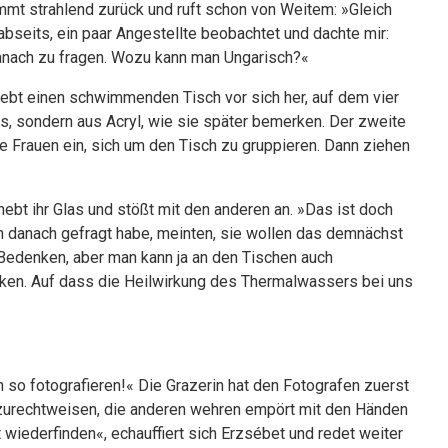
mt strahlend zurück und ruft schon von Weitem: »Gleich
 abseits, ein paar Angestellte beobachtet und dachte mir:
danach zu fragen. Wozu kann man Ungarisch?«
iebt einen schwimmenden Tisch vor sich her, auf dem vier
s, sondern aus Acryl, wie sie später bemerken. Der zweite
die Frauen ein, sich um den Tisch zu gruppieren. Dann ziehen
bt ihr Glas und stößt mit den anderen an. »Das ist doch
ion danach gefragt habe, meinten, sie wollen das demnächst
e Bedenken, aber man kann ja an den Tischen auch
cken. Auf dass die Heilwirkung des Thermalwassers bei uns
h so fotografieren!« Die Grazerin hat den Fotografen zuerst
e zurechtweisen, die anderen wehren empört mit den Händen
wiederfinden«, echauffiert sich Erzsébet und redet weiter