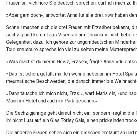
Frauen an, »ich höre Sie deutsch sprechen, darf ich mich zu I
»Aber gern doch«, antwortet Anna für alle drei, »wir haben de
Schnell machen sich die drei Frauen mit Erzsébet bekannt, di
sechzig und kommt aus Visegrád am Donauknie. »Ich liebe es
Gelegenheit dazu. Ich gehöre zur ungarndeutschen Minderheit
Tourismusbüro spreche ich viel zu selten meine Muttersprac
»Was machst du hier in Héviz, Erzsi?«, fragte Anna, »du entsc
»Das ist schön, gefällt mir. Ich wohne nebenan im Hotel Spa 
rheumatische Beschwerden, die danach immer bis Weihnachte
»Dann täusche ich mich nicht, Erzsi«, warf Maria ein, »und ha
Mann im Hotel und auch im Park gesehen.«
Die Sechzigjährige geht darauf nicht ein, sondern fragt in d
ihr nicht Lust auf ein Glas Törley Gála, einen prickelnden tro
Die anderen Frauen sehen sich ein bisschen erstaunt an und n