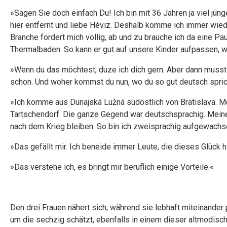
»Sagen Sie doch einfach Du! Ich bin mit 36 Jahren ja viel jü
hier entfernt und liebe Héviz. Deshalb komme ich immer wieder
Branche fordert mich völlig, ab und zu brauche ich da eine Pa
Thermalbaden. So kann er gut auf unsere Kinder aufpassen, w
»Wenn du das möchtest, duze ich dich gern. Aber dann musst 
schon. Und woher kommst du nun, wo du so gut deutsch spri
»Ich komme aus Dunajská Lužná südöstlich von Bratislava. Me
Tartschendorf. Die ganze Gegend war deutschsprachig. Meine
nach dem Krieg bleiben. So bin ich zweisprachig aufgewachs
»Das gefällt mir. Ich beneide immer Leute, die dieses Glück h
»Das verstehe ich, es bringt mir beruflich einige Vorteile.«
Den drei Frauen nähert sich, während sie lebhaft miteinander 
um die sechzig schätzt, ebenfalls in einem dieser altmodisch