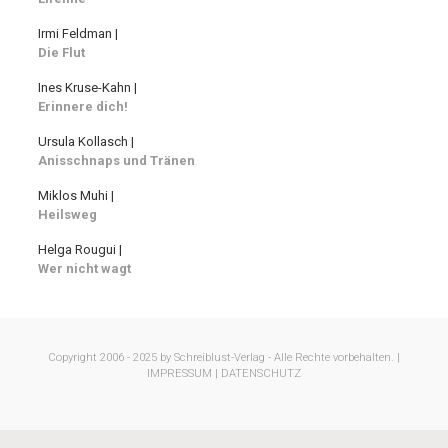
Irmi Feldman |
Die Flut
Ines Kruse-Kahn |
Erinnere dich!
Ursula Kollasch |
Anisschnaps und Tränen
Miklos Muhi |
Heilsweg
Helga Rougui |
Wer nicht wagt
Copyright 2006 - 2025 by Schreiblust-Verlag - Alle Rechte vorbehalten. |
IMPRESSUM |
DATENSCHUTZ