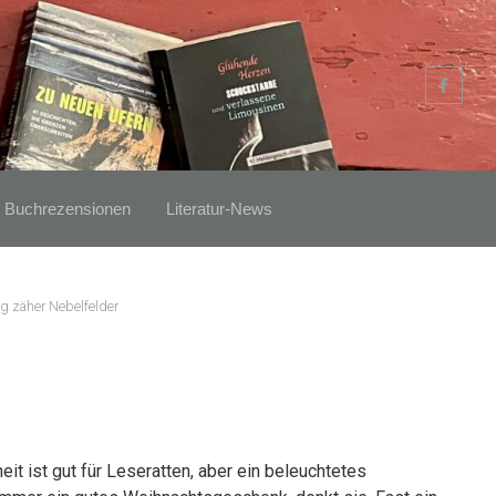
Buchrezensionen
Literatur-News
g zäher Nebelfelder
it ist gut für Leseratten, aber ein beleuchtetes