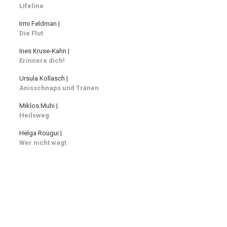
Lifeline
Irmi Feldman |
Die Flut
Ines Kruse-Kahn |
Erinnere dich!
Ursula Kollasch |
Anisschnaps und Tränen
Miklos Muhi |
Heilsweg
Helga Rougui |
Wer nicht wagt