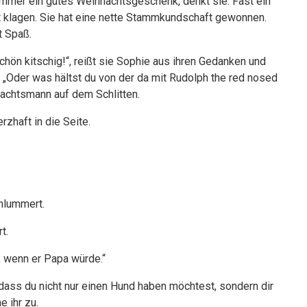
immer ein gutes Weihnachtsgeschenk, denkt sie. Fast ein
ht klagen. Sie hat eine nette Stammkundschaft gewonnen.
t Spaß.
schön kitschig!“, reißt sie Sophie aus ihren Gedanken und
. „Oder was hältst du von der da mit Rudolph the red nosed
nachtsmann auf dem Schlitten.
zhaft in die Seite.
chlummert.
t.
, wenn er Papa würde.“
 dass du nicht nur einen Hund haben möchtest, sondern dir
e ihr zu.