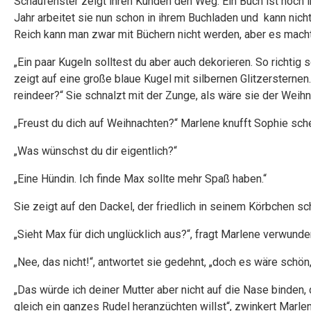
Schaufenster zeigt ihren Kunden den Weg. Ein Buch ist noch 
Jahr arbeitet sie nun schon in ihrem Buchladen und kann nic
Reich kann man zwar mit Büchern nicht werden, aber es mach
„Ein paar Kugeln solltest du aber auch dekorieren. So richtig 
zeigt auf eine große blaue Kugel mit silbernen Glitzersternen
reindeer?“ Sie schnalzt mit der Zunge, als wäre sie der Weih
„Freust du dich auf Weihnachten?“ Marlene knufft Sophie scher
„Was wünschst du dir eigentlich?“
„Eine Hündin. Ich finde Max sollte mehr Spaß haben.“
Sie zeigt auf den Dackel, der friedlich in seinem Körbchen s
„Sieht Max für dich unglücklich aus?“, fragt Marlene verwunder
„Nee, das nicht!“, antwortet sie gedehnt, „doch es wäre schön
„Das würde ich deiner Mutter aber nicht auf die Nase binden,
gleich ein ganzes Rudel heranzüchten willst“, zwinkert Marlen