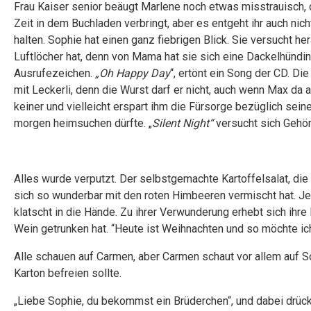
Frau Kaiser senior beäugt Marlene noch etwas misstrauisch, 
Zeit in dem Buchladen verbringt, aber es entgeht ihr auch n
halten. Sophie hat einen ganz fiebrigen Blick. Sie versucht
Luftlöcher hat, denn von Mama hat sie sich eine Dackelhündi
Ausrufezeichen.
„Oh Happy Day
“, ertönt ein Song der CD. Di
mit Leckerli, denn die Wurst darf er nicht, auch wenn Max da 
keiner und vielleicht erspart ihm die Fürsorge bezüglich sei
morgen heimsuchen dürfte. „
Silent Night“
versucht sich Gehör
Alles wurde verputzt. Der selbstgemachte Kartoffelsalat, d
sich so wunderbar mit den roten Himbeeren vermischt hat. Jet
klatscht in die Hände. Zu ihrer Verwunderung erhebt sich ih
Wein getrunken hat. “Heute ist Weihnachten und so möchte ich
Alle schauen auf Carmen, aber Carmen schaut vor allem auf So
Karton befreien sollte.
„Liebe Sophie, du bekommst ein Brüderchen“, und dabei drück