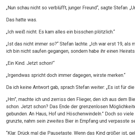
„Nun schau nicht so verblüfft, junger Freund“, sagte Stefan. „U
Das hatte was.
„Ich weiß nicht. Es kam alles ein bisschen plötzlich.“
„Ist das nicht immer so?“ Stefan lachte. „Ich war erst 19, als
ich bin nicht saufen gegangen, sondern habe ihr einen Heirat
„Ein Kind. Jetzt schon!“
„Irgendwas spricht doch immer dagegen, wirste merken.“
Da ich keine Antwort gab, sprach Stefan weiter: „Es ist für di
„Hm”, machte ich und zerriss den Flieger, den ich aus dem Biere
schon. Jetzt schon? Das Ende der grenzenlosen Möglichkeiten
gebunden. An Haus, Hof und Höschenwindeln.” Doch so viele W
grunzte, nahm sein zweites Bier in Empfang und verpasste 
“Klar. Drück mal die Pausetaste. Wenn das Kind größer ist, ge