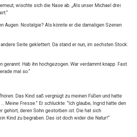
e erneut, wischte sich die Nase ab. „Als unser Michael drei
rt.“
en Augen. Nostalgie? Als könnte er die damaligen Szenen
 andere Seite geklettert. Da stand er nun, im sechsten Stock:
lkon gerannt. Hab ihn hochgezogen. War verdammt knapp. Fast
Gerade mal so.“
ufhören. Das Kind saß vergnügt zu meinen Füßen und hatte
 Meine Fresse.” Er schluckte. “Ich glaube, Ingrid hätte den
er gehört, deren Sohn gestorben ist. Die hat sich
ein Kind zu begraben. Das ist doch wider die Natur!“