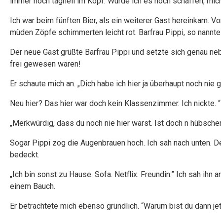
immer noch taghell im Kopf. Würde ich es noch schaffen, mic
Ich war beim fünften Bier, als ein weiterer Gast hereinkam. Vo
müden Zöpfe schimmerten leicht rot. Barfrau Pippi, so nannte i
Der neue Gast grüßte Barfrau Pippi und setzte sich genau nebe
frei gewesen wären!
Er schaute mich an. „Dich habe ich hier ja überhaupt noch nie 
Neu hier? Das hier war doch kein Klassenzimmer. Ich nickte. 
„Merkwürdig, dass du noch nie hier warst. Ist doch n hübscher
Sogar Pippi zog die Augenbrauen hoch. Ich sah nach unten. D
bedeckt.
„Ich bin sonst zu Hause. Sofa. Netflix. Freundin.” Ich sah ih
einem Bauch.
Er betrachtete mich ebenso gründlich. “Warum bist du dann jet