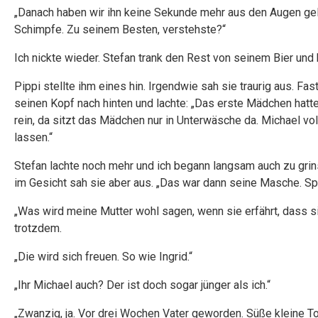
„Danach haben wir ihn keine Sekunde mehr aus den Augen gel
Schimpfe. Zu seinem Besten, verstehste?“
Ich nickte wieder. Stefan trank den Rest von seinem Bier und 
Pippi stellte ihm eines hin. Irgendwie sah sie traurig aus. Fas
seinen Kopf nach hinten und lachte: „Das erste Mädchen hatt
rein, da sitzt das Mädchen nur in Unterwäsche da. Michael vol
lassen.“
Stefan lachte noch mehr und ich begann langsam auch zu grins
im Gesicht sah sie aber aus. „Das war dann seine Masche. Spä
„Was wird meine Mutter wohl sagen, wenn sie erfährt, dass si
trotzdem.
„Die wird sich freuen. So wie Ingrid.“
„Ihr Michael auch? Der ist doch sogar jünger als ich.“
„Zwanzig, ja. Vor drei Wochen Vater geworden. Süße kleine T