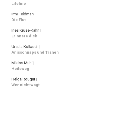
Lifeline
Irmi Feldman |
Die Flut
Ines Kruse-Kahn |
Erinnere dich!
Ursula Kollasch |
Anisschnaps und Tränen
Miklos Muhi |
Heilsweg
Helga Rougui |
Wer nicht wagt