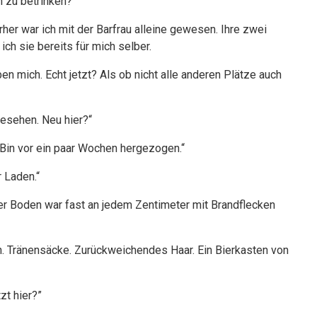
h zu betrinken?
rher war ich mit der Barfrau alleine gewesen. Ihre zwei
ch sie bereits für mich selber.
n mich. Echt jetzt? Als ob nicht alle anderen Plätze auch
gesehen. Neu hier?“
“Bin vor ein paar Wochen hergezogen.“
 Laden.“
er Boden war fast an jedem Zentimeter mit Brandflecken
n an. Tränensäcke. Zurückweichendes Haar. Ein Bierkasten von
zt hier?”