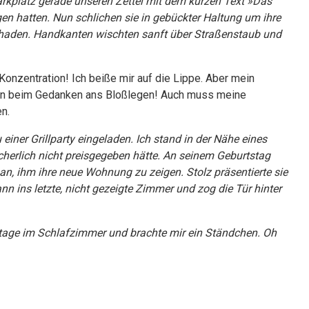
rkplatz gerade unseren Zettel mit dem kurzen Text »Das
en hatten. Nun schlichen sie in gebückter Haltung um ihre
chaden. Handkanten wischten sanft über Straßenstaub und
Konzentration! Ich beiße mir auf die Lippe. Aber mein
tion beim Gedanken ans Bloßlegen! Auch muss meine
n.
einer Grillparty eingeladen. Ich stand in der Nähe eines
cherlich nicht preisgegeben hätte. An seinem Geburtstag
 an, ihm ihre neue Wohnung zu zeigen. Stolz präsentierte sie
n ins letzte, nicht gezeigte Zimmer und zog die Tür hinter
hetage im Schlafzimmer und brachte mir ein Ständchen. Oh