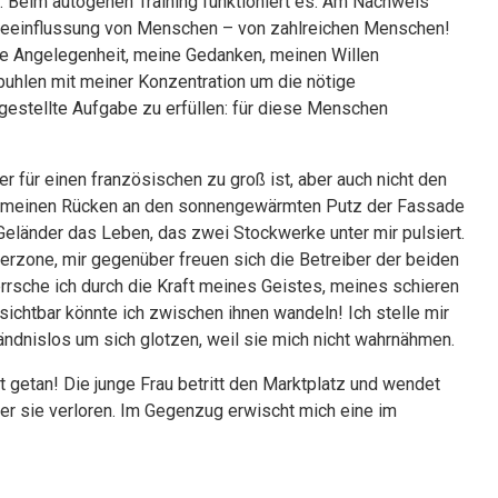
n. Beim autogenen Training funktioniert es. Am Nachweis
 Beeinflussung von Menschen – von zahlreichen Menschen!
che Angelegenheit, meine Gedanken, meinen Willen
buhlen mit meiner Konzentration um die nötige
gestellte Aufgabe zu erfüllen: für diese Menschen
 für einen französischen zu groß ist, aber auch nicht den
 ich meinen Rücken an den sonnengewärmten Putz der Fassade
eländer das Leben, das zwei Stockwerke unter mir pulsiert.
rzone, mir gegenüber freuen sich die Betreiber der beiden
rrsche ich durch die Kraft meines Geistes, meines schieren
Unsichtbar könnte ich zwischen ihnen wandeln! Ich stelle mir
ändnislos um sich glotzen, weil sie mich nicht wahrnähmen.
t getan! Die junge Frau betritt den Marktplatz und wendet
ber sie verloren. Im Gegenzug erwischt mich eine im