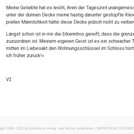
Meine Geliebte hat es leicht, ihren der Tageszeit unangemes
unter der dünnen Decke meine hastig darunter gestopfte Klei
prallen Männlichkeit hätte diese Decke jedoch nicht zu verb
Längst schon ist in mir die Erkenntnis gereift, dass die gr
zuzuordnen ist. Meinem eigenen Geist ist es ein schwacher T
mitten im Liebesakt den Wohnungsschlüssel im Schloss hört un
ich früher zurück!«
V2
ght 2006 - 2025 by Schreiblust-Verlag - Alle Rechte vorbehalten. |
IMPRESSUM |
DATENS