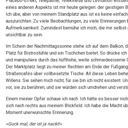
Placebo-Effekt, Telepathie, Telekinese und Levitation wisse
eines anderen Aspekts ist mir heute gelegen: der geistigen
Ich übe, aber von meinem Standplatz aus ist es keine einfa
auszurichten. Zu viele Beobachtungen, zu viele Erinnerungen 
Aufmerksamkeit. Zumindest bemühe ich mich, die mir selbst 
unsichtbar zu sein.
Im Schein der Nachmittagssonne stehe ich auf dem Balkon, der
Platz für Bistrostühle und ein Tischchen bietet. So drücke
und manipuliere durch das hüfthohe, weite schmiedeeiserne G
Der Marktplatz liegt zu meiner Rechten am Ende der Fußgänge
Straßencafés über vollbesetzte Tische. All diese Leben behe
Willens. Sie sehen mich nicht, für sie bin ich nicht existent. 
vor, sie zu berühren, und sie würden sich umdrehen und verst
Einem meiner Opfer schaue ich nach. Ich hätte es besser nich
sich nach rechts aus meinem Blickfeld. Ich habe die Macht ü
Moment unerwünschte Erinnerung.
»Guck mal, der ist ja nackt!«