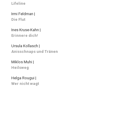
Lifeline
Irmi Feldman |
Die Flut
Ines Kruse-Kahn |
Erinnere dich!
Ursula Kollasch |
Anisschnaps und Tränen
Miklos Muhi |
Heilsweg
Helga Rougui |
Wer nicht wagt