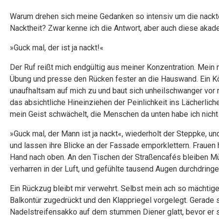
Warum drehen sich meine Gedanken so intensiv um die nackte
Nacktheit? Zwar kenne ich die Antwort, aber auch diese akad
»Guck mal, der ist ja nackt!«
Der Ruf reißt mich endgültig aus meiner Konzentration. Mein 
Übung und presse den Rücken fester an die Hauswand. Ein Kö
unaufhaltsam auf mich zu und baut sich unheilschwanger vor 
das absichtliche Hineinziehen der Peinlichkeit ins Lächerliche
mein Geist schwächelt, die Menschen da unten habe ich nicht 
»Guck mal, der Mann ist ja nackt«, wiederholt der Steppke, un
und lassen ihre Blicke an der Fassade emporklettern. Frauen 
Hand nach oben. An den Tischen der Straßencafés bleiben Mü
verharren in der Luft, und gefühlte tausend Augen durchdri
Ein Rückzug bleibt mir verwehrt. Selbst mein ach so mächtiger
Balkontür zugedrückt und den Klappriegel vorgelegt. Gerade s
Nadelstreifensakko auf dem stummen Diener glatt, bevor er s