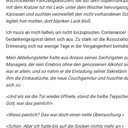
erschrockenen Fahrzeugbesitzern, die auf dem Supermarktpa
mit dem Kratzer tut mir Leid« unter dem Wischer hervorgezog
Karossen und suchten verzweifelt den nicht vorhandenen S
legten hier matten, dort blanken Lack bloß.
Ich muss an mich halten, um nicht loszuprusten. Contenance! 
Gedankengespinst dehnt sich aus. Zu stark ist die Assozia
Erinnerung sich nur wenige Tage in die Vergangenheit bemühe
Mein Abteilungsleiter hatte aus Anlass seines Sechzigsten zu 
Managers, der sein Erlebnis ohne den genossenen Alkohol si
war er allein, und so nahm er die Einladung seiner Sekretärin
ihm die Einbauküche, die neue Couchgarnitur und huschte dan
sich zu.
»Und als sie die Tür wieder öffnete, stand die halbe Teppic
Gott, war das peinlich!«
»Wieso peinlich? Das war doch einen nette Überraschung.«
»Schon. Aber ich hatte bis auf die Socken nichts mehr an.«