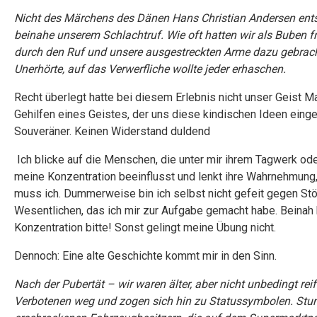
Nicht des Märchens des Dänen Hans Christian Andersen entsi
beinahe unserem Schlachtruf. Wie oft hatten wir als Buben f
durch den Ruf und unsere ausgestreckten Arme dazu gebracht,
Unerhörte, auf das Verwerfliche wollte jeder erhaschen.
Recht überlegt hatte bei diesem Erlebnis nicht unser Geist M
Gehilfen eines Geistes, der uns diese kindischen Ideen einge
Souveräner. Keinen Widerstand duldend
Ich blicke auf die Menschen, die unter mir ihrem Tagwerk od
meine Konzentration beeinflusst und lenkt ihre Wahrnehmung,
muss ich. Dummerweise bin ich selbst nicht gefeit gegen S
Wesentlichen, das ich mir zur Aufgabe gemacht habe. Beinah hä
Konzentration bitte! Sonst gelingt meine Übung nicht.
Dennoch: Eine alte Geschichte kommt mir in den Sinn.
Nach der Pubertät – wir waren älter, aber nicht unbedingt re
Verbotenen weg und zogen sich hin zu Statussymbolen. Stun