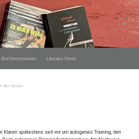
Buchrezensionen
Literatur-News
t des Geistes
m Klaren spätestens seit wir um autogenes Training, den