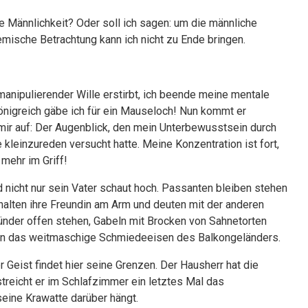
 Männlichkeit? Oder soll ich sagen: um die männliche
emische Betrachtung kann ich nicht zu Ende bringen.
manipulierender Wille erstirbt, ich beende meine mentale
nigreich gäbe ich für ein Mauseloch! Nun kommt er
mir auf: Der Augenblick, den mein Unterbewusstsein durch
 kleinzureden versucht hatte. Meine Konzentration ist fort,
mehr im Griff!
d nicht nur sein Vater schaut hoch. Passanten bleiben stehen
halten ihre Freundin am Arm und deuten mit der anderen
nder offen stehen, Gabeln mit Brocken von Sahnetorten
ngen das weitmaschige Schmiedeeisen des Balkongeländers.
 Geist findet hier seine Grenzen. Der Hausherr hat die
treicht er im Schlafzimmer ein letztes Mal das
eine Krawatte darüber hängt.