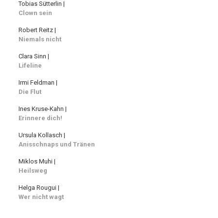
Tobias Sütterlin |
Clown sein
Robert Reitz |
Niemals nicht
Clara Sinn |
Lifeline
Irmi Feldman |
Die Flut
Ines Kruse-Kahn |
Erinnere dich!
Ursula Kollasch |
Anisschnaps und Tränen
Miklos Muhi |
Heilsweg
Helga Rougui |
Wer nicht wagt