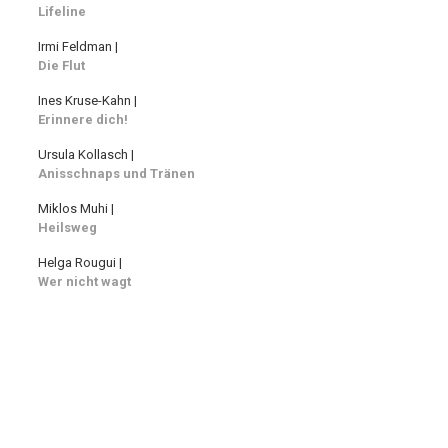
Lifeline
Irmi Feldman |
Die Flut
Ines Kruse-Kahn |
Erinnere dich!
Ursula Kollasch |
Anisschnaps und Tränen
Miklos Muhi |
Heilsweg
Helga Rougui |
Wer nicht wagt