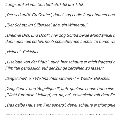
Langsamkeit vor. Unerbittlich.Titel um Titel:
„
Der verkaufte Großvater“, dabei zog er die Augenbrauen hoch
„‘
Der Schatz im Silbersee‘, aha, ein Winnetou.“
„
Dreimal Dick und Doof“, hier zog Scriba beide Mundwinkel 
dann auch die ersten, noch schüchternen Lacher zu hören wa
„
Helden“- Gekicher.
„
Liselotte von der Pfalz“, auch hier schaute er mich fragend
Filmtitel genüsslich auf der Zunge zergehen zu lassen:
„‘
Engelchen‘, ein Weihnachtsmärchen?“ – Wieder Gekicher.
„‘
Angelique I’ und ’Angelique II’, aah, quelque chose francaise
„‘Nicht fummeln Liebling’, na, na, na“, er wackelte mit dem Z
„
Das gelbe Haus am Pinnasberg“, dabei schaute er triumphie