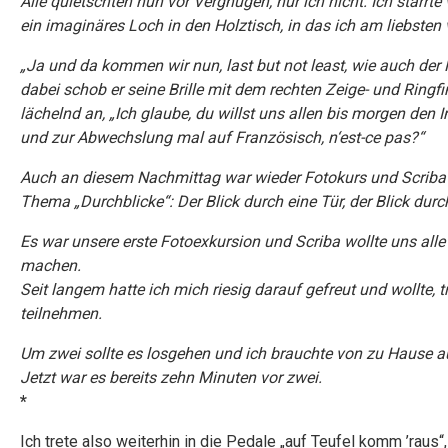
Alle quietschten nun vor Vergnügen, nur ich nicht. Ich starr
ein imaginäres Loch in den Holztisch, in das ich am liebste
„
Ja und da kommen wir nun, last but not least, wie auch der 
dabei schob er seine Brille mit dem rechten Zeige- und Ring
lächelnd an, „Ich glaube, du willst uns allen bis morgen den I
und zur Abwechslung mal auf Französisch, n‘est-ce pas?“
Auch an diesem Nachmittag war wieder Fotokurs und Scriba h
Thema „Durchblicke“: Der Blick durch eine Tür, der Blick durc
Es war unsere erste Fotoexkursion und Scriba wollte uns all
machen.
Seit langem hatte ich mich riesig darauf gefreut und wollte, 
teilnehmen.
Um zwei sollte es losgehen und ich brauchte von zu Hause au
Jetzt war es bereits zehn Minuten vor zwei.
*
Ich trete also weiterhin in die Pedale „auf Teufel komm ’raus