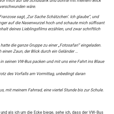
te vor mich auf die Schulbank und bohrte mit meinem Blick
n verschwunden wäre.
Franzose sagt, ‚Zur Sache Schätzchen‘. Ich glaube“, und
finger auf die Nasenwurzel hoch und schaute mich süffisant
nhalt deines Lieblingsfilms erzählen, und zwar schriftlich
atte die ganze Gruppe zu einer „Fotosafari“ eingeladen.
h einen Zaun, der Blick durch ein Geländer …
e in seinen VW-Bus packen und mit uns eine Fahrt ins Blaue
trotz des Vorfalls am Vormittag, unbedingt daran
s, mit meinem Fahrrad, eine viertel Stunde bis zur Schule.
“, und als ich um die Ecke biege, sehe ich, dass der VW-Bus