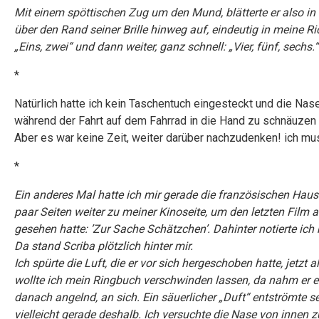
Mit einem spöttischen Zug um den Mund, blätterte er also in d
über den Rand seiner Brille hinweg auf, eindeutig in meine 
„Eins, zwei“ und dann weiter, ganz schnell: „Vier, fünf, sechs.“
*
Natürlich hatte ich kein Taschentuch eingesteckt und die Nase 
während der Fahrt auf dem Fahrrad in die Hand zu schnäuzen 
Aber es war keine Zeit, weiter darüber nachzudenken! ich mu
*
Ein anderes Mal hatte ich mir gerade die französischen Hau
paar Seiten weiter zu meiner Kinoseite, um den letzten Fil
gesehen hatte: ’Zur Sache Schätzchen’. Dahinter notierte ich m
Da stand Scriba plötzlich hinter mir.
Ich spürte die Luft, die er vor sich hergeschoben hatte, jetz
wollte ich mein Ringbuch verschwinden lassen, da nahm er 
danach angelnd, an sich. Ein säuerlicher „Duft“ entströmte s
vielleicht gerade deshalb. Ich versuchte die Nase von innen