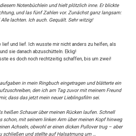
iesem Notenbüchlein und hielt plötzlich inne. Er blickte
Richtung, und las fünf Zahlen vor. Zunächst ganz langsam:
 Alle lachten. Ich auch. Gequält. Sehr witzig!
lief und lief. Ich wusste mir nicht anders zu helfen, als
und sie danach abzuschütteln. Eklig!
sste es doch noch rechtzeitig schaffen, bis um zwei!
saufgaben in mein Ringbuch eingetragen und blätterte ein
m aufzuschreiben, den ich am Tag zuvor mit meinem Freund
ir, dass das jetzt mein neuer Lieblingsfilm sei.
t als heißen Schauer über meinen Rücken laufen. Schnell
es schon, mit seinem linken Arm über meinen Kopf hinweg
einen Achseln, obwohl er einen dicken Pullover trug – aber
 zu schließen und stellte auf Halsatmung um …