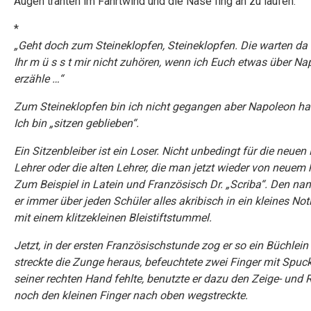
Augen tränten im Fahrtwind und die Nase fing an zu laufen.
*
„
Geht doch zum Steineklopfen, Steineklopfen. Die warten da 
Ihr m ü s s t mir nicht zuhören, wenn ich Euch etwas über N
erzähle …“
Zum Steineklopfen bin ich nicht gegangen aber Napoleon hat
Ich bin „sitzen geblieben“.
Ein Sitzenbleiber ist ein Loser. Nicht unbedingt für die neuen 
Lehrer oder die alten Lehrer, die man jetzt wieder von neuem 
Zum Beispiel in Latein und Französisch Dr. „Scriba“. Den nann
er immer über jeden Schüler alles akribisch in ein kleines No
mit einem klitzekleinen Bleistiftstummel.
Jetzt, in der ersten Französischstunde zog er so ein Büchlein
streckte die Zunge heraus, befeuchtete zwei Finger mit Spucke
seiner rechten Hand fehlte, benutzte er dazu den Zeige- und R
noch den kleinen Finger nach oben wegstreckte.