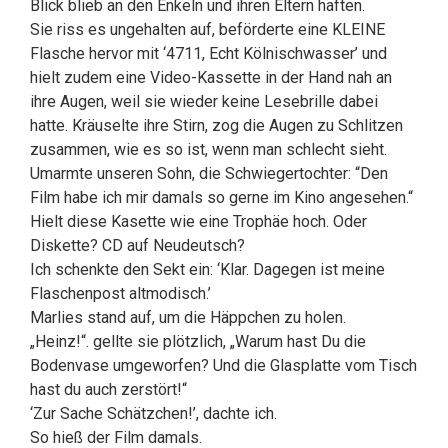
Blick blieb an den Enkeln und ihren Eltern haften.
Sie riss es ungehalten auf, beförderte eine KLEINE
Flasche hervor mit ‘4711, Echt Kölnischwasser’ und
hielt zudem eine Video-Kassette in der Hand nah an
ihre Augen, weil sie wieder keine Lesebrille dabei
hatte. Kräuselte ihre Stirn, zog die Augen zu Schlitzen
zusammen, wie es so ist, wenn man schlecht sieht.
Umarmte unseren Sohn, die Schwiegertochter: “Den
Film habe ich mir damals so gerne im Kino angesehen.“
Hielt diese Kasette wie eine Trophäe hoch. Oder
Diskette? CD auf Neudeutsch?
Ich schenkte den Sekt ein: ‘Klar. Dagegen ist meine
Flaschenpost altmodisch.’
Marlies stand auf, um die Häppchen zu holen.
„Heinz!“. gellte sie plötzlich, „Warum hast Du die
Bodenvase umgeworfen? Und die Glasplatte vom Tisch
hast du auch zerstört!“
‘Zur Sache Schätzchen!’, dachte ich.
So hieß der Film damals.