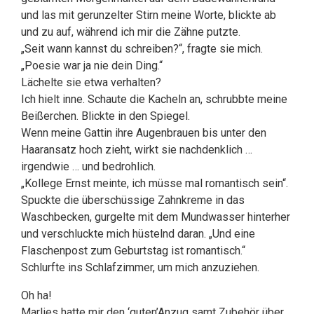
und las mit gerunzelter Stirn meine Worte, blickte ab
und zu auf, während ich mir die Zähne putzte.
„Seit wann kannst du schreiben?“, fragte sie mich.
„Poesie war ja nie dein Ding.“
Lächelte sie etwa verhalten?
Ich hielt inne. Schaute die Kacheln an, schrubbte meine
Beißerchen. Blickte in den Spiegel.
Wenn meine Gattin ihre Augenbrauen bis unter den
Haaransatz hoch zieht, wirkt sie nachdenklich …
irgendwie … und bedrohlich.
„Kollege Ernst meinte, ich müsse mal romantisch sein“.
Spuckte die überschüssige Zahnkreme in das
Waschbecken, gurgelte mit dem Mundwasser hinterher
und verschluckte mich hüstelnd daran. „Und eine
Flaschenpost zum Geburtstag ist romantisch.“
Schlurfte ins Schlafzimmer, um mich anzuziehen.
Oh ha!
Marlies hatte mir den ‘guten’Anzug samt Zubehör über