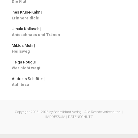
Die Flut
Ines Kruse-Kahn |
Erinnere dich!
Ursula Kollasch |
Anisschnaps und Tränen
Miklos Muhi |
Heilsweg
Helga Rougui |
Wer nicht wagt
Andreas Schröter |
Auf Ibiza
Copyright 2006 - 2025 by Schreiblust-Verlag - Alle Rechte vorbehalten. |
IMPRESSUM |
DATENSCHUTZ