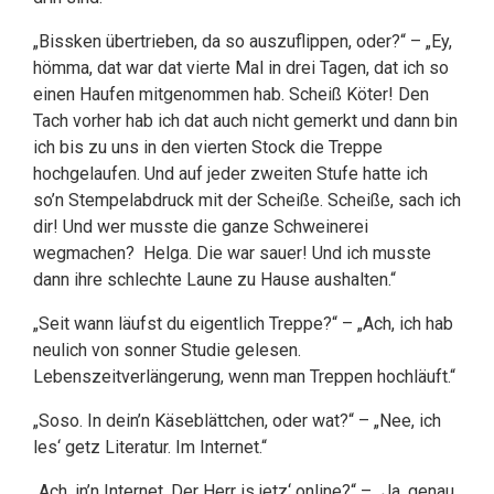
„Bissken übertrieben, da so auszuflippen, oder?“ – „Ey,
hömma, dat war dat vierte Mal in drei Tagen, dat ich so
einen Haufen mitgenommen hab. Scheiß Köter! Den
Tach vorher hab ich dat auch nicht gemerkt und dann bin
ich bis zu uns in den vierten Stock die Treppe
hochgelaufen. Und auf jeder zweiten Stufe hatte ich
so’n Stempelabdruck mit der Scheiße. Scheiße, sach ich
dir! Und wer musste die ganze Schweinerei
wegmachen? Helga. Die war sauer! Und ich musste
dann ihre schlechte Laune zu Hause aushalten.“
„Seit wann läufst du eigentlich Treppe?“ – „Ach, ich hab
neulich von sonner Studie gelesen.
Lebenszeitverlängerung, wenn man Treppen hochläuft.“
„Soso. In dein’n Käseblättchen, oder wat?“ – „Nee, ich
les‘ getz Literatur. Im Internet.“
„Ach, in’n Internet. Der Herr is jetz‘ online?“ – „Ja, genau.