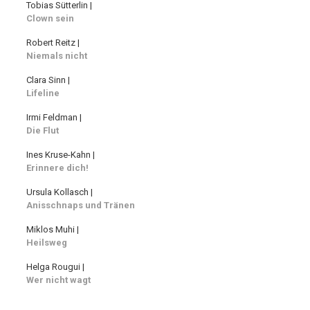
Tobias Sütterlin |
Clown sein
Robert Reitz |
Niemals nicht
Clara Sinn |
Lifeline
Irmi Feldman |
Die Flut
Ines Kruse-Kahn |
Erinnere dich!
Ursula Kollasch |
Anisschnaps und Tränen
Miklos Muhi |
Heilsweg
Helga Rougui |
Wer nicht wagt