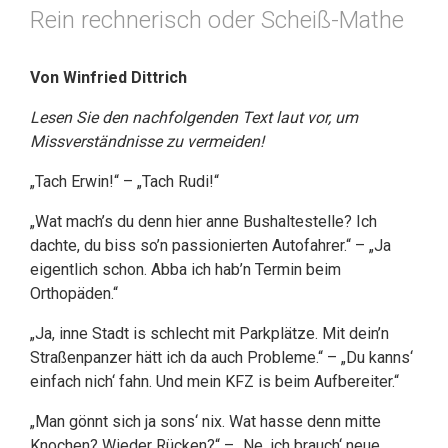
Rein rechnerisch oder Scheiß-Mathe
Von Winfried Dittrich
Lesen Sie den nachfolgenden Text laut vor, um
Missverständnisse zu vermeiden!
„Tach Erwin!“ – „Tach Rudi!“
„Wat mach’s du denn hier anne Bushaltestelle? Ich
dachte, du biss so’n passionierten Autofahrer.“ – „Ja
eigentlich schon. Abba ich hab’n Termin beim
Orthopäden.“
„Ja, inne Stadt is schlecht mit Parkplätze. Mit dein’n
Straßenpanzer hätt ich da auch Probleme.“ – „Du kanns‘
einfach nich‘ fahn. Und mein KFZ is beim Aufbereiter.“
„Man gönnt sich ja sons‘ nix. Wat hasse denn mitte
Knochen? Wieder Rücken?“ – „Ne, ich brauch‘ neue