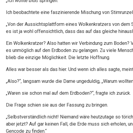
„Ich wollte bloß springen.“
Ich beobachtete eine faszinierende Mischung von Stirnrunz
„Von der Aussichtsplattform eines Wolkenkratzers von dem Sie
es ist ja wohl offensichtlich, dass das auf das gleiche hinausl
Ein Wolkenkratzer? Also hatten wir Verbindung zum Boden? Vi
es unmöglich auf den Erdboden zu gelangen. Zu viele Mensch
blieb die einzige Möglichkeit. Die letzte Hoffnung.
Alles war besser als das hier. Und wenn ich alles sagte, meint
„Also?“, langsam wurde die Dame ungeduldig, „Warum wollten
„Waren sie schon mal auf dem Erdboden?“, fragte ich zurück.
Die Frage schien sie aus der Fassung zu bringen.
„Selbstverständlich nicht! Niemand wäre heutzutage so töricht
aber jetzt? Auf gar keinen Fall, die Erde muss sich erholen,
Gencode zu finden.“