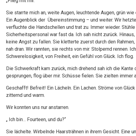
„Flieg mit mir.“
Sie starrte mich an, weite Augen, leuchtende Augen, grün wie
Ein Augenblick der Übereinstimmung – und weiter. Wir hetzten
verfluchte die Handschellen und trat zu. Immer wieder. Stühle 
Sicherheitspersonal war fast da. Ich sah nicht zurück. Hinaus, 
keine Angst zu fallen. Sie kletterte zuerst durch den Rahmen, i
nah dran. Wir rannten, sie rechts von mir. Stolpernd rennen. I
Schwerelosigkeit, von Freiheit, ein Gefühl von Glück. Ich flog.
Die Schwerkraft kam zurück, mich drehend sah ich die Kant
gesprungen, flog über mir. Schüsse fielen. Sie zielten immer a
Geschafft! Befreit! Ein Lächeln. Ein Lachen. Ströme von Glück u
zitternd und warm.
Wir konnten uns nur anstarren.
„ Ich bin… Fourteen, und du?“
Sie lächelte. Wirbelnde Haarsträhnen in ihrem Gesicht. Eine une