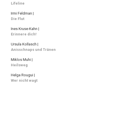
Lifeline
Irmi Feldman |
Die Flut
Ines Kruse-Kahn |
Erinnere dich!
Ursula Kollasch |
Anisschnaps und Tränen
Miklos Muhi |
Heilsweg
Helga Rougui |
Wer nicht wagt