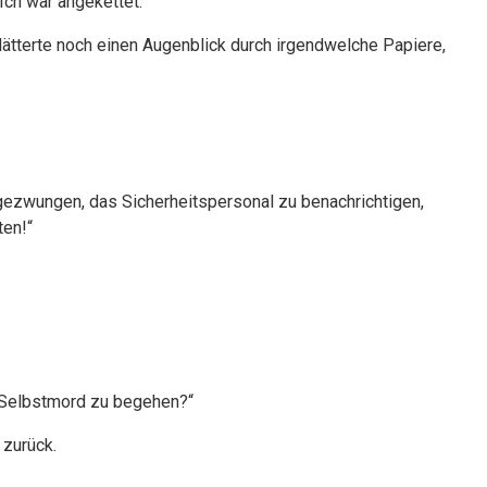
Ich war angekettet.
 blätterte noch einen Augenblick durch irgendwelche Papiere,
h gezwungen, das Sicherheitspersonal zu benachrichtigen,
ten!“
t Selbstmord zu begehen?“
 zurück.