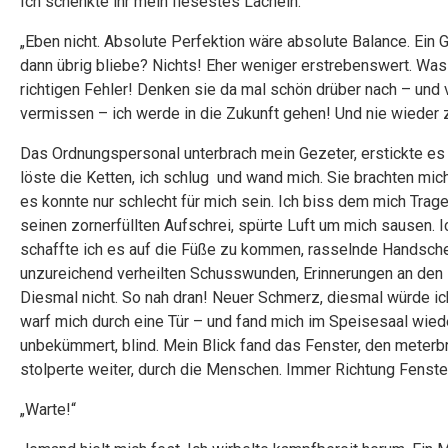
Ich schenkte ihr mein fiesestes Lächeln.
„Eben nicht. Absolute Perfektion wäre absolute Balance. Ein
dann übrig bliebe? Nichts! Eher weniger erstrebenswert. Was 
richtigen Fehler! Denken sie da mal schön drüber nach – und
vermissen – ich werde in die Zukunft gehen! Und nie wieder z
Das Ordnungspersonal unterbrach mein Gezeter, erstickte es 
löste die Ketten, ich schlug und wand mich. Sie brachten mich
es konnte nur schlecht für mich sein. Ich biss dem mich Trage
seinen zornerfüllten Aufschrei, spürte Luft um mich sausen. I
schaffte ich es auf die Füße zu kommen, rasselnde Handschelle
unzureichend verheilten Schusswunden, Erinnerungen an den l
Diesmal nicht. So nah dran! Neuer Schmerz, diesmal würde ich
warf mich durch eine Tür – und fand mich im Speisesaal wie
unbekümmert, blind. Mein Blick fand das Fenster, den meterb
stolperte weiter, durch die Menschen. Immer Richtung Fenster
„Warte!“