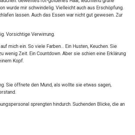
 Mädchen. Gewelltes rot-goldenes Haar, leuchtend grüne
on wurde mir schwindelig. Vielleicht auch aus Erschöpfung.
schlafen lassen. Auch das Essen war nicht gut gewesen. Zur
htig. Vorsichtige Verwirrung.
auf mich ein. So viele Farben… Ein Husten, Keuchen. Sie
 zu wenig Zeit. Ein Countdown. Aber sie schien eine Erklärung
meinem Kopf.
ung. Sie öffnete den Mund, als wollte sie etwas sagen,
erstand.
dnungspersonal sprengten hindurch. Suchenden Blicke, die an