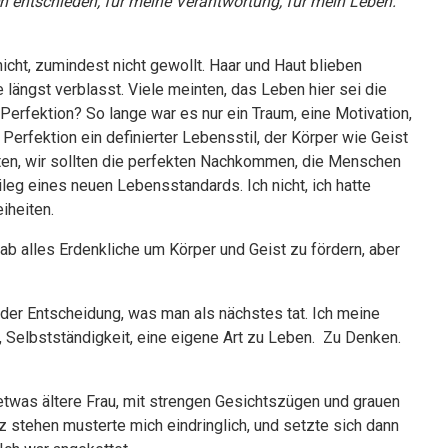
h entschieden, für meine Verantwortung, für mein Leben.
icht, zumindest nicht gewollt. Haar und Haut blieben
e längst verblasst. Viele meinten, das Leben hier sei die
rfektion? So lange war es nur ein Traum, eine Motivation,
erfektion ein definierter Lebensstil, der Körper wie Geist
bten, wir sollten die perfekten Nachkommen, die Menschen
ileg eines neuen Lebensstandards. Ich nicht, ich hatte
iheiten.
ab alles Erdenkliche um Körper und Geist zu fördern, aber
zu der Entscheidung, was man als nächstes tat. Ich meine
t, Selbstständigkeit, eine eigene Art zu Leben. Zu Denken.
 etwas ältere Frau, mit strengen Gesichtszügen und grauen
kurz stehen musterte mich eindringlich, und setzte sich dann