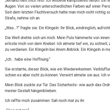
Jemand hielt mich fest. Ich wirbelte kampfbereit herum. Ein
Augen. Von so vielen unterschiedlichen Farben auf einer Pers
Seit dem letzten Fluchtversuch hatte man mich nicht richtig 
Strafe, nehme ich an.
„Was…?“ fragte sie. Ein Klingeln. Ihr Blick, eindringlich, aufric
Die Welt drehte sich um mich. Mein Puls hämmerte von innen 
erlöste mich von dem Knebel. Ich atmete tief ein, zu schnell,
zu verdienen. Ein Klingeln bei ihrem Anblick. Ein Klingeln in 
„Ich… habe eine Hoffnung.“
Sie erstarrte, dieser Blick, wie ein Wiedererkennen. Verblüff
schien es aber nicht zu können. Verwirrt atmete sie aus. Ich v
Mein Blick zuckte zur Tür. Das Sicherheits- wie auch das Or
meiner Gestalt hängenblieben.
Ich raffte mich zusammen. Sah noch mal zu ihr.