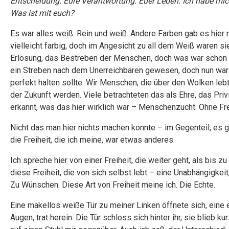
Entscheidung. Eure Verantwortung. Euer Leben. Ich habe mic
Was ist mit euch?
Es war alles weiß. Rein und weiß. Andere Farben gab es hier n
vielleicht farbig, doch im Angesicht zu all dem Weiß waren si
Erlösung, das Bestreben der Menschen, doch was war schon Pe
ein Streben nach dem Unerreichbaren gewesen, doch nun war P
perfekt halten sollte. Wir Menschen, die über den Wolken le
der Zukunft werden. Viele betrachteten das als Ehre, das Priv
erkannt, was das hier wirklich war – Menschenzucht. Ohne Fre
Nicht das man hier nichts machen konnte – im Gegenteil, es g
die Freiheit, die ich meine, war etwas anderes.
Ich spreche hier von einer Freiheit, die weiter geht, als bis 
diese Freiheit, die von sich selbst lebt – eine Unabhängigkei
Zu Wünschen. Diese Art von Freiheit meine ich. Die Echte.
Eine makellos weiße Tür zu meiner Linken öffnete sich, eine
Augen, trat herein. Die Tür schloss sich hinter ihr, sie blieb 