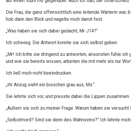
auf einen Stuhl mir gegenüber. Auch ich saß, der Unterschied: 
Die Frau, die ganz offensichtlich eine leitende Wärterin war,
hob dann den Blick und nagelte mich damit fest.
„Was haben sie sich dabei gedacht, Mr J14?“
Ich schwieg. Die Antwort konnte sie sich selbst geben.
„Mr! Ich bitte sie dringend zu antworten, ansonsten fühle ic
und wie sie bereits wissen, arbeiten die mit mehr als nur Wor
Ich ließ mich nicht beeindrucken.
„Ihr Anzug sieht ein bisschen grau aus, Ms.“
Sie lehnte sich vor, und presste dabei die Lippen zusammen.
„Äußern sie sich zu meiner Frage. Warum haben sie versuch
„Selbstmord? Sind sie denn des Wahnsinns?“ Ich lehnte mich